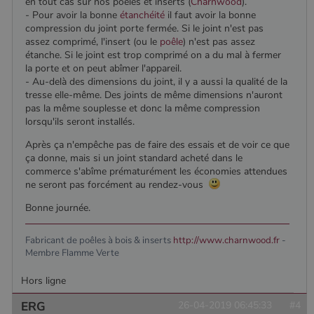
en tout cas sur nos poêles et inserts (
Charnwood
).
Google. Ce
semaines
est défini
.poelesabois.com
cookie est
- Pour avoir la bonne
étanchéité
il faut avoir la bonne
par
utilisé pour
Doubleclick
compression du joint porte fermée. Si le joint n'est pas
distinguer les
et fournit
assez comprimé, l'insert (ou le
poêle
) n'est pas assez
utilisateurs
des
uniques en
information
étanche. Si le joint est trop comprimé on a du mal à fermer
attribuant un
sur la
la porte et on peut abîmer l'appareil.
numéro
manière
- Au-delà des dimensions du joint, il y a aussi la qualité de la
généré
dont
aléatoirement
l'utilisateur
tresse elle-même. Des joints de même dimensions n'auront
comme
final utilise
pas la même souplesse et donc la même compression
identifiant
le site Web
lorsqu'ils seront installés.
client. Il est
et sur toute
inclus dans
publicité
chaque
que
Après ça n'empêche pas de faire des essais et de voir ce que
demande de
l'utilisateur
ça donne, mais si un joint standard acheté dans le
page d'un site
final a pu
et utilisé pour
commerce s'abîme prématurément les économies attendues
voir avant
calculer les
de visiter
ne seront pas forcément au rendez-vous
données de
ledit site
visiteur, de
Web.
Bonne journée.
session et de
campagne
YSC
Session
Ce cookie
Google LLC
pour les
est défini
.youtube.com
rapports
Fabricant de poêles à bois & inserts
http://www.charnwood.fr
-
par YouTub
d'analyse du
pour suivre
Membre Flamme Verte
site.
les vues de
vidéos
_gat_UA-627591-
.poelesabois.com
58
Il s'agit d'un
Hors ligne
intégrées.
7
secondes
cookie de
type modèle
ERG
26-04-2019 06:45:33
#4
défini par