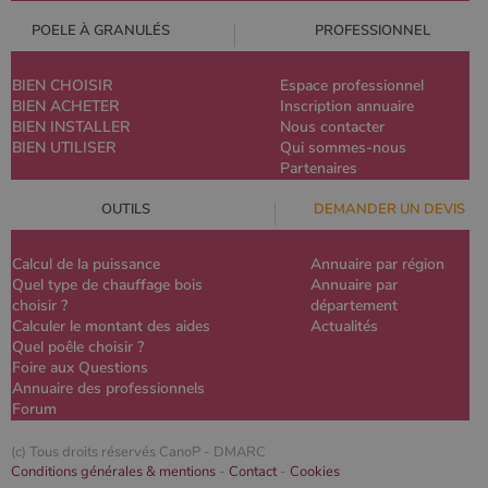
POELE À GRANULÉS
PROFESSIONNEL
BIEN CHOISIR
Espace professionnel
BIEN ACHETER
Inscription annuaire
BIEN INSTALLER
Nous contacter
BIEN UTILISER
Qui sommes-nous
Partenaires
OUTILS
DEMANDER UN DEVIS
Calcul de la puissance
Annuaire par région
Quel type de chauffage bois
Annuaire par
choisir ?
département
Calculer le montant des aides
Actualités
Quel poêle choisir ?
Foire aux Questions
Annuaire des professionnels
Forum
(c) Tous droits réservés CanoP -
DMARC
Conditions générales & mentions
-
Contact
-
Cookies