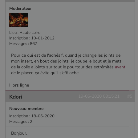
Google
Analytics, où
Moderateur
l'élément de
modèle sur le
nom contient
le numéro
d'identité
unique du
Lieu : Haute Loire
compte ou du
Inscription : 10-01-2012
site Web
Messages : 867
auquel il se
rapporte. Il
s'agit d'une
Pour ce qui est de l'adhésif, quand je change les joints de
variante du
mon insert, en bout des joints je coupe le bout et je mets
cookie _gat
qui est utilisé
de la colle à joints sur tout le pourtour des extrémités
avant
pour limiter la
de le placer. ça évite qu'il s’effiloche
quantité de
données
enregistrées
Hors ligne
par Google
sur les sites
Kdori
19-06-2020 08:15:21
#5
Web à fort
trafic.
Nouveau membre
_ga_W8LED1F420
.poelesabois.com
1 an 1
Ce cookie est
mois
utilisé par
Inscription : 18-06-2020
Google
Messages : 2
Analytics
pour
conserver
Bonjour,
l'état de la