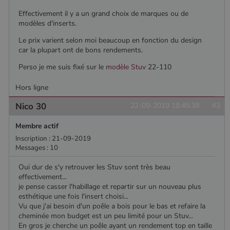
Google
Analytics, où
Effectivement il y a un grand choix de marques ou de
l'élément de
modèles d'inserts.
modèle sur le
nom contient
Le prix varient selon moi beaucoup en fonction du design
le numéro
d'identité
car la plupart ont de bons rendements.
unique du
compte ou du
Perso je me suis fixé sur le
modèle Stuv
22-110
site Web
auquel il se
rapporte. Il
Hors ligne
s'agit d'une
variante du
Nico 30
22-09-2019 18:45:38
#3
cookie _gat
qui est utilisé
pour limiter la
Membre actif
quantité de
données
Inscription : 21-09-2019
enregistrées
Messages : 10
par Google
sur les sites
Web à fort
Oui dur de s'y retrouver les Stuv sont très beau
trafic.
effectivement...
_ga_W8LED1F420
.poelesabois.com
1 an 1
Ce cookie est
je pense casser l'habillage et repartir sur un nouveau plus
mois
utilisé par
esthétique une fois l'insert choisi...
Google
Vu que j'ai besoin d'un poêle a bois pour le bas et refaire la
Analytics
pour
cheminée mon budget est un peu limité pour un Stuv...
conserver
En gros je cherche un poêle ayant un rendement top en taille
l'état de la