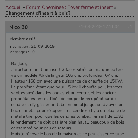
Accueil
»
Forum Cheminee : Foyer fermé et insert
»
Changement d'insert à bois?
CookieScriptConsent
4
CookieScript
Nico 30
21-09-2019 17:11:34
#1
semaine
www.poelesabois.com
2 jours
Membre actif
Inscription : 21-09-2019
Messages : 10
Bonjour,
J'ai actuellement un insert 3 faces vitrée de marque boiter-
vision modèle Ab de largeur 106 cm, profondeur 67 cm,
Hauteur 168 cm avec une puissance de chauffe de 15KW.
Le problème étant que pour 15 kw il chauffe peu, les vites
sont espacé dans les angles et au centre, et les anciens
propriétaires ont eu l'idée de couper le récupérateur de
cendre et d'y glisser un tube en metal jusqu'au rdv avec un
PHPSESSID
Session
bac en metal pour récupérer les cendres (il y a un plaque de
PHP.net
.www.poelesabois.com
metal a tirer pour que les cendres tombe... (insert de 1992
le rendement ne doit pas être bien haut... beaucoup de bois
consommé pour peu de retour)
Mais je rénove le bas de la maison et ne peu laisser ce tube