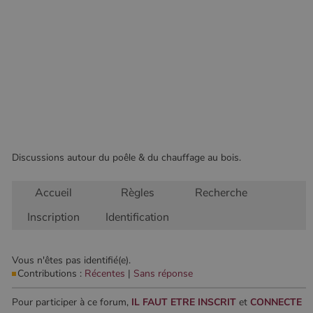
Les cookies strictement nécessaires habilitent des
fonctionnalités de base du site Web telles que la
connexion des utilisateurs et la gestion des comptes.
Le site Web ne peut pas être utilisé correctement sans
les cookies strictement nécessaires.
Nom
Fournisseur
/
Domaine
Expirati
VISITOR_PRIVACY_METADATA
5 mois 
YouTube
semaine
.youtube.com
Discussions autour du poêle & du chauffage au bois.
Accueil
Règles
Recherche
Inscription
Identification
Vous n'êtes pas identifié(e).
Contributions :
Récentes
|
Sans réponse
Google Privacy
Pour participer à ce forum,
IL FAUT ETRE INSCRIT
et
CONNECTE
Policy