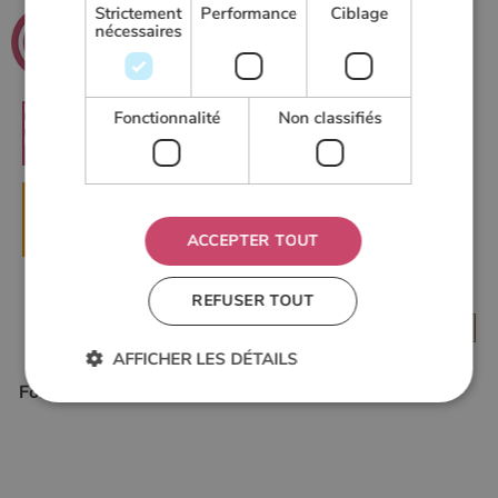
Strictement
Performance
Ciblage
.net
Poeles
nécessaires
Le guide du chauffage au bois
Fonctionnalité
Non classifiés
RECHERCHER
▶
DEMANDER UN DEVIS
ACCEPTER TOUT
REFUSER TOUT
AFFICHER LES DÉTAILS
Forum de Poelesabois.com
Strictement nécessaires
Performance
Ciblage
Fonctionnalité
Non classifiés