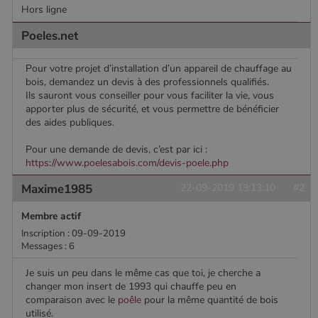
Google. Ce
semaines
est défini
.poelesabois.com
Hors ligne
cookie est
par
utilisé pour
Doubleclick
Poeles.net
distinguer les
et fournit
utilisateurs
des
uniques en
information
attribuant un
sur la
Pour votre projet d’installation d’un appareil de chauffage au
numéro
manière
bois, demandez un devis à des professionnels qualifiés.
généré
dont
Ils sauront vous conseiller pour vous faciliter la vie, vous
aléatoirement
l'utilisateur
comme
final utilise
apporter plus de sécurité, et vous permettre de bénéficier
identifiant
le site Web
des aides publiques.
client. Il est
et sur toute
inclus dans
publicité
chaque
que
Pour une demande de devis, c’est par ici :
demande de
l'utilisateur
https://www.poelesabois.com/devis-poele.php
page d'un site
final a pu
et utilisé pour
voir avant
calculer les
de visiter
Maxime1985
22-09-2019 13:13:10
#2
données de
ledit site
visiteur, de
Web.
session et de
Membre actif
campagne
YSC
Session
Ce cookie
Google LLC
Inscription : 09-09-2019
pour les
est défini
.youtube.com
rapports
Messages : 6
par YouTub
d'analyse du
pour suivre
site.
les vues de
Je suis un peu dans le même cas que toi, je cherche a
vidéos
_gat_UA-627591-
.poelesabois.com
58
Il s'agit d'un
changer mon insert de 1993 qui chauffe peu en
intégrées.
7
secondes
cookie de
comparaison avec le
poêle
pour la même quantité de bois
type modèle
utilisé.
défini par