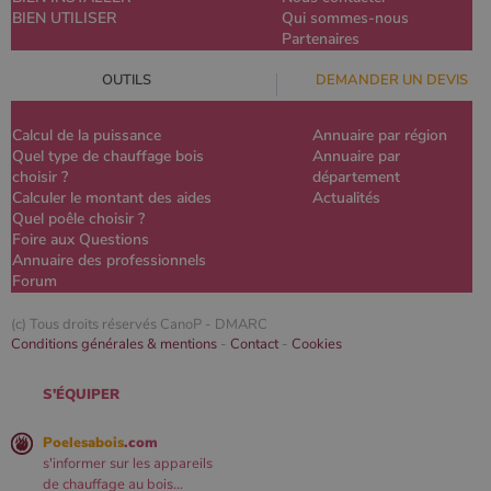
BIEN UTILISER
Qui sommes-nous
Partenaires
OUTILS
DEMANDER UN DEVIS
Calcul de la puissance
Annuaire par région
Quel type de chauffage bois
Annuaire par
choisir ?
département
Calculer le montant des aides
Actualités
Quel poêle choisir ?
Foire aux Questions
Annuaire des professionnels
Forum
(c) Tous droits réservés CanoP -
DMARC
Conditions générales & mentions
-
Contact
-
Cookies
S'ÉQUIPER
Poelesabois
.com
s'informer sur les appareils
de chauffage au bois...