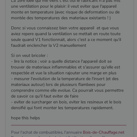
La 1ere idee qui me vient c'est oui le fabricant n'a pas mis
cookie est
par
une ventilation pour le plaisir: il veut eviter que l'appareil
utilisé pour
Doubleclick
distinguer les
et fournit
monte en temperature (avec risque de deformation ou de
utilisateurs
des
montée des temperatures des materiaux existants ! )
uniques en
information
attribuant un
sur la
Donc si vous connaissez bien votre appareil et que vous
numéro
manière
généré
dont
aviez repere quand la ventilation se mettait en route toute
aléatoirement
l'utilisateur
seule quand V1 fonctionnait, alors c'est a ce moment qu'il
comme
final utilise
faudrait enclencher la V2 manuellement
identifiant
le site Web
client. Il est
et sur toute
inclus dans
publicité
Si on veut bricoler :
chaque
que
- lire la notice ; voir a quelle distance l'appareil doit se
demande de
l'utilisateur
page d'un site
trouver de materiaux inflammables et s'assurer qu'elle est
final a pu
et utilisé pour
voir avant
respectée et vue la situation rajouter une marge en plus
calculer les
de visiter
- mesurer l'evolution de la temperature de l'insert (et des
données de
ledit site
visiteur, de
materiaux autour) lors de plusieurs flambees pour
Web.
session et de
comprendre comme elle evolue. Ca pourrait vous permettre
campagne
YSC
Session
Ce cookie
Google LLC
de savoir ce qu'il faut eviter de faire
pour les
est défini
.youtube.com
rapports
- eviter de surcharger en bois, eviter les resineux et le bois
par YouTub
d'analyse du
pour suivre
densifié qui font monter les temperatures rapidement.
site.
les vues de
vidéos
hope this helps
_gat_UA-627591-
.poelesabois.com
58
Il s'agit d'un
intégrées.
7
secondes
cookie de
type modèle
défini par
Pour l'achat de combustibles, l'annuaire
Bois-de-Chauffage.net
Google