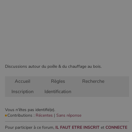
Les cookies strictement nécessaires habilitent des
fonctionnalités de base du site Web telles que la
connexion des utilisateurs et la gestion des comptes.
Le site Web ne peut pas être utilisé correctement sans
les cookies strictement nécessaires.
Nom
Fournisseur
/
Domaine
Expirati
VISITOR_PRIVACY_METADATA
5 mois 
YouTube
semaine
.youtube.com
Discussions autour du poêle & du chauffage au bois.
Accueil
Règles
Recherche
Inscription
Identification
Vous n'êtes pas identifié(e).
Contributions :
Récentes
|
Sans réponse
Google Privacy
Policy
Pour participer à ce forum,
IL FAUT ETRE INSCRIT
et
CONNECTE