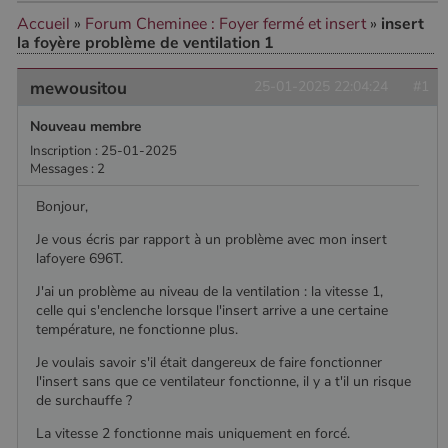
Accueil
»
Forum Cheminee : Foyer fermé et insert
»
insert
la foyère problème de ventilation 1
CookieScriptConsent
4
CookieScript
semaine
www.poelesabois.com
mewousitou
25-01-2025 22:04:24
#1
2 jours
Nouveau membre
Inscription : 25-01-2025
Messages : 2
Bonjour,
Je vous écris par rapport à un problème avec mon insert
lafoyere 696T.
J'ai un problème au niveau de la ventilation : la vitesse 1,
celle qui s'enclenche lorsque l'insert arrive a une certaine
température, ne fonctionne plus.
PHPSESSID
Session
PHP.net
.www.poelesabois.com
Je voulais savoir s'il était dangereux de faire fonctionner
l'insert sans que ce ventilateur fonctionne, il y a t'il un risque
de surchauffe ?
La vitesse 2 fonctionne mais uniquement en forcé.