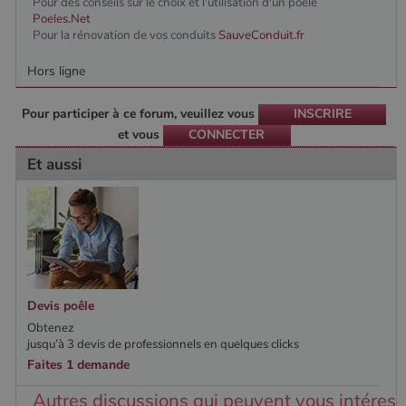
Pour des conseils sur le choix et l'utilisation d'un poêle
Analytics, où
Poeles.Net
l'élément de
modèle sur le
Pour la rénovation de vos conduits
SauveConduit.fr
nom contient
le numéro
Hors ligne
d'identité
unique du
compte ou du
site Web
Pour participer à ce forum, veuillez vous
INSCRIRE
auquel il se
et vous
CONNECTER
rapporte. Il
s'agit d'une
variante du
Et aussi
cookie _gat
qui est utilisé
pour limiter la
quantité de
données
enregistrées
par Google
sur les sites
Web à fort
trafic.
Devis poêle
_ga_W8LED1F420
.poelesabois.com
1 an 1
Ce cookie est
mois
utilisé par
Obtenez
Google
jusqu’à 3 devis de professionnels en quelques clicks
Analytics
Faites 1 demande
pour
conserver
l'état de la
Autres discussions qui peuvent vous intéress
session.