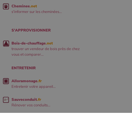
Cheminee
.net
s'informer sur les cheminées...
S'APPROVISIONNER
Bois-de-chauffage
.net
trouver un vendeur de bois près de chez
vous et comparer...
ENTRETENIR
Alloramonage
.fr
Entretenir votre appareil...
Sauveconduit
.fr
Rénover vos conduits...