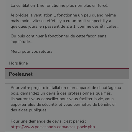
La ventilation 1 ne fonctionne plus non plus en forcé.
Je précise la ventilation 1 fonctionne un peu quand même
mais moins vite: en effet il y a eu un bruit suspect il y a
quelques jours, en passant de 2 a 1, comme des étincelles...
Ou puis continuer à fonctionner de cette façon sans
inquiétude...
Merci pour vos retours
Hors ligne
Poeles.net
Pour votre projet d’installation d’un appareil de chauffage au
bois, demandez un devis à des professionnels qualifiés.
Ils sauront vous conseiller pour vous faciliter la vie, vous
apporter plus de sécurité, et vous permettre de bénéficier
des aides publiques.
Pour une demande de devis, c’est par ici :
Nom
Fournisseur
/
Domaine
Expiration
Descripti
https://www.poelesabois.com/devis-poele.php
Nom
Fournisseur
/
Domaine
Expiration
Description