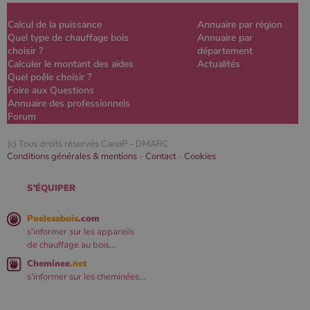
Calcul de la puissance
Annuaire par région
Quel type de chauffage bois
Annuaire par
choisir ?
département
Calculer le montant des aides
Actualités
Quel poêle choisir ?
Foire aux Questions
Annuaire des professionnels
Forum
(c) Tous droits réservés CanoP -
DMARC
Conditions générales & mentions
-
Contact
-
Cookies
S'ÉQUIPER
Poelesabois
.com
s'informer sur les appareils
de chauffage au bois...
Cheminee
.net
s'informer sur les cheminées...