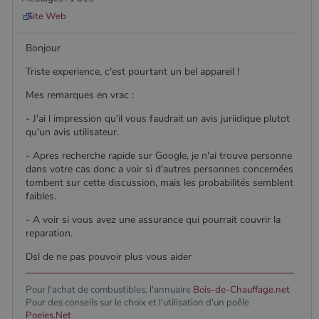
Google
Analytics, où
Site Web
l'élément de
modèle sur le
nom contient
Bonjour
le numéro
d'identité
Triste experience, c'est pourtant un bel appareil !
unique du
compte ou du
site Web
Mes remarques en vrac :
auquel il se
rapporte. Il
- J'ai l impression qu'il vous faudrait un avis juriidique plutot
s'agit d'une
qu'un avis utilisateur.
variante du
cookie _gat
qui est utilisé
- Apres recherche rapide sur Google, je n'ai trouve personne
pour limiter la
dans votre cas donc a voir si d'autres personnes concernées
quantité de
tombent sur cette discussion, mais les probabilités semblent
données
enregistrées
faibles.
par Google
sur les sites
- A voir si vous avez une assurance qui pourrait couvrir la
Web à fort
trafic.
reparation.
_ga_W8LED1F420
.poelesabois.com
1 an 1
Ce cookie est
Dsl de ne pas pouvoir plus vous aider
mois
utilisé par
Google
Analytics
Pour l'achat de combustibles, l'annuaire
Bois-de-Chauffage.net
pour
Pour des conseils sur le choix et l'utilisation d'un poêle
conserver
l'état de la
Poeles.Net