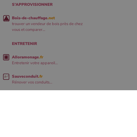
S'APPROVISIONNER
Bois-de-chauffage
.net
trouver un vendeur de bois près de chez
vous et comparer...
ENTRETENIR
Alloramonage
.fr
Entretenir votre appareil...
Sauveconduit
.fr
Rénover vos conduits...