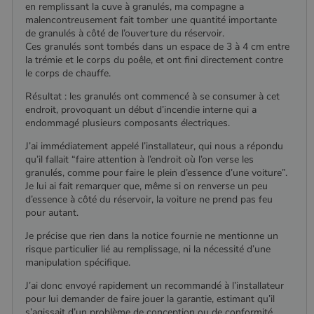
en remplissant la cuve à granulés, ma compagne a
malencontreusement fait tomber une quantité importante
de granulés à côté de l’ouverture du réservoir.
Ces granulés sont tombés dans un espace de 3 à 4 cm entre
la trémie et le corps du poêle, et ont fini directement contre
le corps de chauffe.
Résultat : les granulés ont commencé à se consumer à cet
endroit, provoquant un début d’incendie interne qui a
endommagé plusieurs composants électriques.
J’ai immédiatement appelé l’installateur, qui nous a répondu
qu’il fallait “faire attention à l’endroit où l’on verse les
granulés, comme pour faire le plein d’essence d’une voiture”.
Je lui ai fait remarquer que, même si on renverse un peu
d’essence à côté du réservoir, la voiture ne prend pas feu
pour autant.
Je précise que rien dans la notice fournie ne mentionne un
risque particulier lié au remplissage, ni la nécessité d’une
manipulation spécifique.
J’ai donc envoyé rapidement un recommandé à l’installateur
pour lui demander de faire jouer la garantie, estimant qu’il
Nom
Fournisseur
/
Domaine
Expiration
Descripti
s’agissait d’un problème de conception ou de conformité.
Nom
Fournisseur
/
Domaine
Expiration
Description