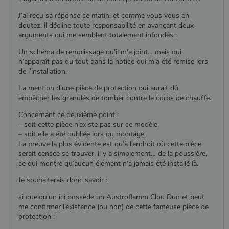
pabk_id.1.d14a
www.poelesabois.com
1 an
Fournisseur
/
Nom
Expiration
Description
bb2_screener_
Session
Cookie
Bad Behaviour
Domaine
Fournisseur
/
J’ai reçu sa réponse ce matin, et comme vous vous en
Nom
Expiration
Description
__Secure-
.youtube.com
5 mois 4
défini par
www.poelesabois.com
Domaine
doutez, il décline toute responsabilité en avançant deux
ROLLOUT_TOKEN
semaines
le plug-in
_gid
1 jour
Ce cookie est
Google LLC
arguments qui me semblent totalement infondés :
anti-spam
défini par
.poelesabois.com
VISITOR_INFO1_LIVE
5 mois 4
Ce cookie
Google LLC
pabk_ses.1.d14a
www.poelesabois.com
29
Bad
Google
semaines
est défini
.youtube.com
minutes
Behavior.
Analytics. Il
Un schéma de remplissage qu’il m’a joint… mais qui
par Youtub
58
stocke et met
pour garder
n’apparaît pas du tout dans la notice qui m’a été remise lors
secondes
à jour une
une trace
de l’installation.
valeur unique
des
pour chaque
préférence
page visitée
La mention d’une pièce de protection qui aurait dû
de
et est utilisé
l'utilisateur
empêcher les granulés de tomber contre le corps de chauffe.
pour compter
pour les
et suivre les
vidéos
Concernant ce deuxième point :
pages vues.
Youtube
intégrées
– soit cette pièce n’existe pas sur ce modèle,
_ga
1 an 1
Ce nom de
Google LLC
dans les
– soit elle a été oubliée lors du montage.
mois
cookie est
.poelesabois.com
sites; il peu
La preuve la plus évidente est qu’à l’endroit où cette pièce
associé à
également
Google
déterminer
serait censée se trouver, il y a simplement… de la poussière,
Universal
si le visiteu
ce qui montre qu’aucun élément n’a jamais été installé là.
Analytics -
du site
qui est une
utilise la
Je souhaiterais donc savoir :
mise à jour
nouvelle ou
importante du
l'ancienne
service
version de
si quelqu’un ici possède un Austroflamm Clou Duo et peut
d'analyse le
l'interface
me confirmer l’existence (ou non) de cette fameuse pièce de
plus
Youtube.
protection ;
couramment
utilisé de
_gcl_au
2 mois 4
Ce cookie
Google LLC