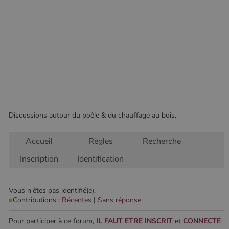
Les cookies strictement nécessaires habilitent des
fonctionnalités de base du site Web telles que la
connexion des utilisateurs et la gestion des comptes.
Le site Web ne peut pas être utilisé correctement sans
les cookies strictement nécessaires.
Nom
Fournisseur
/
Domaine
Expirati
VISITOR_PRIVACY_METADATA
5 mois 
YouTube
semaine
.youtube.com
Discussions autour du poêle & du chauffage au bois.
Accueil
Règles
Recherche
Inscription
Identification
Vous n'êtes pas identifié(e).
Contributions :
Récentes
|
Sans réponse
Google Privacy
Pour participer à ce forum,
IL FAUT ETRE INSCRIT
et
CONNECTE
Policy