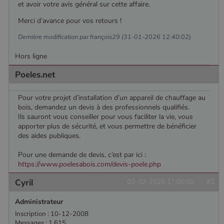
Google. Ce
semaines
est défini
.poelesabois.com
et avoir votre avis général sur cette affaire.
cookie est
par
utilisé pour
Doubleclick
Merci d’avance pour vos retours !
distinguer les
et fournit
utilisateurs
des
uniques en
Dernière modification par françois29 (31-01-2026 12:40:02)
information
attribuant un
sur la
numéro
manière
Hors ligne
généré
dont
aléatoirement
l'utilisateur
comme
final utilise
Poeles.net
identifiant
le site Web
client. Il est
et sur toute
inclus dans
publicité
Pour votre projet d’installation d’un appareil de chauffage au
chaque
que
demande de
bois, demandez un devis à des professionnels qualifiés.
l'utilisateur
page d'un site
final a pu
Ils sauront vous conseiller pour vous faciliter la vie, vous
et utilisé pour
voir avant
apporter plus de sécurité, et vous permettre de bénéficier
calculer les
de visiter
données de
ledit site
des aides publiques.
visiteur, de
Web.
session et de
Pour une demande de devis, c’est par ici :
campagne
YSC
Session
Ce cookie
Google LLC
pour les
est défini
https://www.poelesabois.com/devis-poele.php
.youtube.com
rapports
par YouTub
d'analyse du
pour suivre
Cyril
03-02-2026 17:00:50
#2
site.
les vues de
vidéos
_gat_UA-627591-
.poelesabois.com
58
Il s'agit d'un
intégrées.
Administrateur
7
secondes
cookie de
type modèle
Inscription : 10-12-2008
défini par
Messages : 1 615