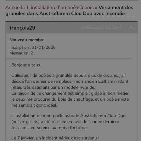
Accueil
»
L'installation d'un poêle à bois
»
Versement des
granules dans Austroflamm Clou Duo avec incendie
CookieScriptConsent
4
CookieScript
semaine
www.poelesabois.com
françois29
31-01-2026 12:31:47
#1
2 jours
Nouveau membre
Inscription : 31-01-2026
Messages : 2
Bonjour à tous,
Utilisateur de poêles à granulés depuis plus de dix ans, j’ai
décidé l’an dernier de remplacer mon ancien Edilkamin (dont
j’étais très satisfait) par un modèle hybride.
La raison de ce changement est simple : grâce à mon métier,
je peux me procurer du bois de chauffage, et un poêle mixte
me semblait donc idéal.
PHPSESSID
Session
PHP.net
.www.poelesabois.com
L’installation de mon poêle hybride Austroflamm Clou Duo
(bois + pellets) a été réalisée en avril de l’année dernière.
Je l’ai mis en service au mois d’octobre.
Le 7 janvier, un incident sérieux est survenu :