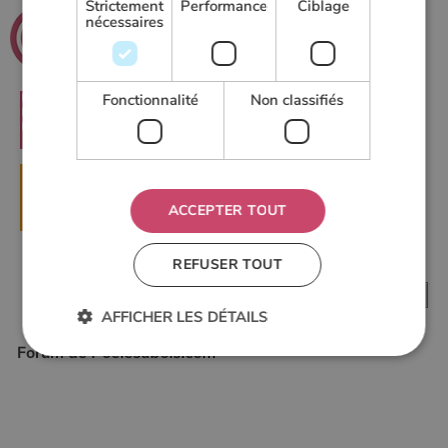
Strictement
Performance
Ciblage
.net
Poeles
nécessaires
Le guide du chauffage au bois
Fonctionnalité
Non classifiés
RECHERCHER
▶
DEMANDER UN DEVIS
ACCEPTER TOUT
REFUSER TOUT
AFFICHER LES DÉTAILS
Forum de Poelesabois.com
Strictement nécessaires
Performance
Ciblage
Fonctionnalité
Non classifiés