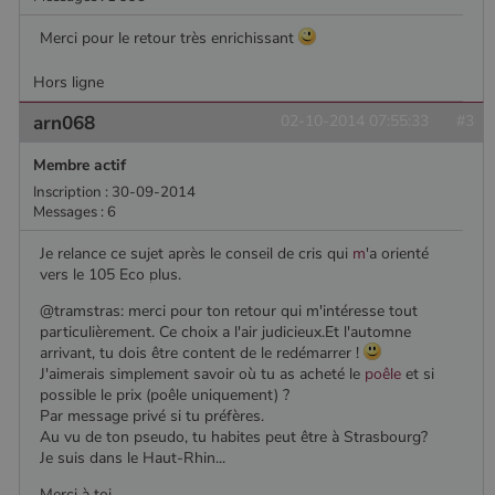
7
secondes
cookie de
type modèle
Merci pour le retour très enrichissant
défini par
Google
Analytics, où
Hors ligne
l'élément de
modèle sur le
nom contient
arn068
02-10-2014 07:55:33
#3
le numéro
d'identité
unique du
Membre actif
compte ou du
site Web
Inscription : 30-09-2014
auquel il se
Messages : 6
rapporte. Il
s'agit d'une
Je relance ce sujet après le conseil de cris qui
m
'a orienté
variante du
cookie _gat
vers le 105 Eco plus.
qui est utilisé
pour limiter la
@tramstras: merci pour ton retour qui m'intéresse tout
quantité de
données
particulièrement. Ce choix a l'air judicieux.Et l'automne
enregistrées
arrivant, tu dois être content de le redémarrer !
par Google
J'aimerais simplement savoir où tu as acheté le
poêle
et si
sur les sites
Web à fort
possible le prix (poêle uniquement) ?
trafic.
Par message privé si tu préfères.
Au vu de ton pseudo, tu habites peut être à Strasbourg?
_ga_W8LED1F420
.poelesabois.com
1 an 1
Ce cookie est
mois
utilisé par
Je suis dans le Haut-Rhin...
Google
Analytics
Merci à toi