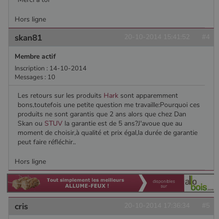
pour
conserver
l'état de la
Hors ligne
session.
skan81
20-10-2014 15:41:52
#4
Membre actif
Inscription : 14-10-2014
Messages : 10
Les retours sur les produits
Hark
sont apparemment
bons,toutefois une petite question me travaille:Pourquoi ces
produits ne sont garantis que 2 ans alors que chez Dan
Skan ou
STUV
la garantie est de 5 ans?J'avoue que au
moment de choisir,à qualité et prix égal,la durée de garantie
peut faire réfléchir..
Hors ligne
cris
20-10-2014 17:36:34
#5