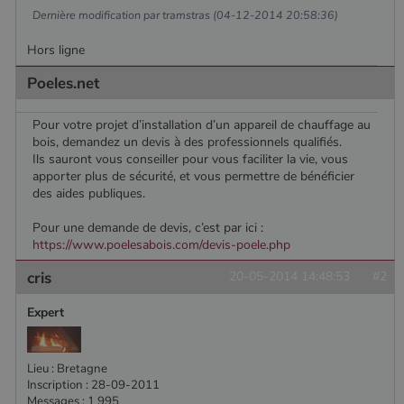
plus
Youtube.
Dernière modification par tramstras (04-12-2014 20:58:36)
couramment
utilisé de
_gcl_au
2 mois 4
Ce cookie
Google LLC
Google. Ce
semaines
est défini
.poelesabois.com
Hors ligne
cookie est
par
utilisé pour
Doubleclick
distinguer les
Poeles.net
et fournit
utilisateurs
des
uniques en
information
attribuant un
sur la
Pour votre projet d’installation d’un appareil de chauffage au
numéro
manière
bois, demandez un devis à des professionnels qualifiés.
généré
dont
aléatoirement
l'utilisateur
Ils sauront vous conseiller pour vous faciliter la vie, vous
comme
final utilise
apporter plus de sécurité, et vous permettre de bénéficier
identifiant
le site Web
des aides publiques.
client. Il est
et sur toute
inclus dans
publicité
chaque
que
Pour une demande de devis, c’est par ici :
demande de
l'utilisateur
page d'un site
https://www.poelesabois.com/devis-poele.php
final a pu
et utilisé pour
voir avant
calculer les
de visiter
cris
20-05-2014 14:48:53
#2
données de
ledit site
visiteur, de
Web.
session et de
Expert
campagne
YSC
Session
Ce cookie
Google LLC
pour les
est défini
.youtube.com
rapports
par YouTub
d'analyse du
pour suivre
Lieu : Bretagne
site.
les vues de
Inscription : 28-09-2011
vidéos
_gat_UA-627591-
.poelesabois.com
58
Il s'agit d'un
intégrées.
Messages : 1 995