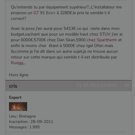
Qu'entends tu par équipement supérieur?...L'installateur me
propose un
GT
91 Eco+ à 3280€,le prix te semble t-il
correct?
Avec la pose j'en aurai pour 5413€ ce qui reste dans mon
budget,sachant que pour un modèle haut chez STUV j'en ai
pour 6000€,5700€ chez Dan Skan,5900
chez Spartherm
et
enfin le moins cher étant à 5000€ chez Igel Ofen mais
là,comme je l'ai dit dans un autre sujet,je ne trouve aucun
retour sur cette marque qui semble t-il est distribuée par
Ruegg
...
Hors ligne
cris
21-10-2014 11:40:41
#9
Expert
Lieu : Bretagne
Inscription : 28-09-2011
Messages : 1 995