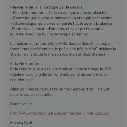
- lancer le feu à la nordique par le dessus.
Nom
Fournisseur
/
Domaine
Expiration
Descripti
Nom
Fournisseur
/
Domaine
Expiration
Description
- Bien faire monter la T°, la céramique de foyer blanchie.
pabk_id.1.d14a
www.poelesabois.com
1 an
Fournisseur
/
- Remettre une buche et baisser d'un cran (air secondaire)
Nom
Expiration
Description
bb2_screener_
Session
Cookie
Bad Behaviour
Domaine
Fournisseur
/
Nom
Expiration
Description
- Attendre que les pierres en partie haute soient brulantes.
__Secure-
.youtube.com
5 mois 4
défini par
www.poelesabois.com
Domaine
ROLLOUT_TOKEN
semaines
le plug-in
-Et on baisse encore d'un cran, et c'est partie pour la
_gid
1 jour
Ce cookie est
Google LLC
anti-spam
défini par
.poelesabois.com
VISITOR_INFO1_LIVE
5 mois 4
Ce cookie
Google LLC
journée, avec une buche de temps en temps.
pabk_ses.1.d14a
www.poelesabois.com
29
Bad
Google
semaines
est défini
.youtube.com
minutes
Behavior.
Analytics. Il
par Youtub
La maison est munis d'une VMC double flux, et la couple
58
stocke et met
pour garder
secondes
fonctionne parfaitement, le poêle chauffe, la VMC déplace la
à jour une
une trace
valeur unique
des
chaleur dans toute la maison (95 m2 sur deux étages)
pour chaque
préférence
page visitée
de
Et la vitre: propre
et est utilisé
l'utilisateur
pour compter
Et la cendre: je la laisse, elle brûle et limite le tirage, le 105
pour les
et suivre les
vidéos
régule mieux. la grille du fond est pleine de cendre et le
pages vues.
Youtube
cendrier vide.
intégrées
_ga
1 an 1
Ce nom de
Google LLC
dans les
mois
cookie est
Allez pour les curieux, faite un tour autour d'un Hark , et
.poelesabois.com
sites; il peu
associé à
également
dans le cœur de la bête.
Google
déterminer
Universal
si le visiteu
Bonne visite.
Analytics -
du site
qui est une
utilise la
mise à jour
nouvelle ou
http://www.forumconstruire.com/recits/r … hp#3182515
importante du
l'ancienne
service
version de
Merci à Cyril.
d'analyse le
l'interface