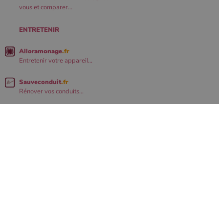
vous et comparer...
ENTRETENIR
Alloramonage
.fr
Entretenir votre appareil...
Sauveconduit
.fr
Rénover vos conduits...