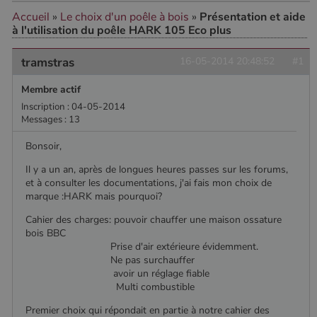
Google Privacy
Accueil
»
Le choix d'un poêle à bois
»
Présentation et aide
Policy
à l'utilisation du poêle HARK 105 Eco plus
tramstras
16-05-2014 20:48:52
#1
CookieScriptConsent
4
CookieScript
Membre actif
semaine
www.poelesabois.com
2 jours
Inscription : 04-05-2014
Messages : 13
Bonsoir,
Il y a un an, après de longues heures passes sur les forums,
et à consulter les documentations, j'ai fais mon choix de
marque :HARK mais pourquoi?
Cahier des charges: pouvoir chauffer une maison ossature
bois BBC
Prise d'air extérieure évidemment.
Ne pas surchauffer
avoir un réglage fiable
PHPSESSID
Session
PHP.net
Multi combustible
.www.poelesabois.com
Premier choix qui répondait en partie à notre cahier des