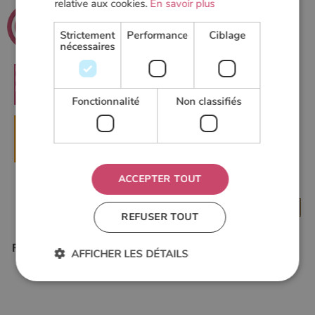
relative aux cookies.
En savoir plus
.net
Poeles
Strictement
Performance
Ciblage
Le guide du chauffage au bois
nécessaires
RECHERCHER
Fonctionnalité
Non classifiés
▶
DEMANDER UN DEVIS
ACCEPTER TOUT
REFUSER TOUT
Forum de Poelesabois.com
AFFICHER LES DÉTAILS
Strictement nécessaires
Performance