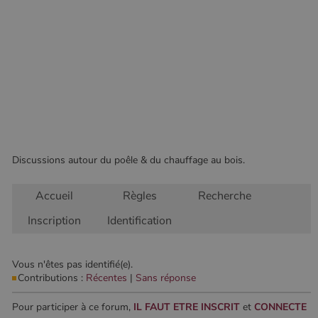
Ciblage
Fonctionnalité
Non classifiés
Les cookies strictement nécessaires habilitent des
fonctionnalités de base du site Web telles que la
connexion des utilisateurs et la gestion des comptes.
Le site Web ne peut pas être utilisé correctement sans
les cookies strictement nécessaires.
Nom
Fournisseur
/
Domaine
Expirati
VISITOR_PRIVACY_METADATA
5 mois 
YouTube
semaine
.youtube.com
Discussions autour du poêle & du chauffage au bois.
Accueil
Règles
Recherche
Inscription
Identification
Vous n'êtes pas identifié(e).
Contributions :
Récentes
|
Sans réponse
Pour participer à ce forum,
IL FAUT ETRE INSCRIT
et
CONNECTE