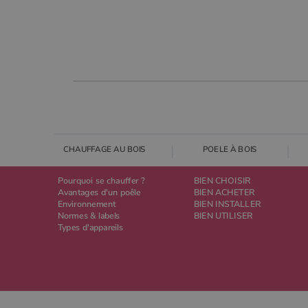
CHAUFFAGE AU BOIS
POELE À BOIS
Pourquoi se chauffer ?
BIEN CHOISIR
Avantages d'un poêle
BIEN ACHETER
Environnement
BIEN INSTALLER
Normes & labels
BIEN UTILISER
Types d'appareils