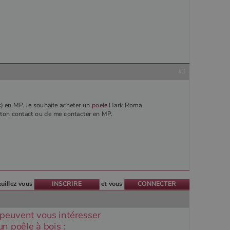
#3
is) en MP. Je souhaite acheter un
poele
Hark Roma
r ton contact ou de me contacter en MP.
euillez vous
INSCRIRE
et vous
CONNECTER
 peuvent vous intéresser
n poêle à bois :