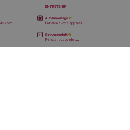
ENTRETENIR
Alloramonage
.fr
 de chez
Entretenir votre appareil...
Sauveconduit
.fr
Rénover vos conduits...