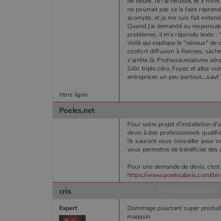
de fêlure. Je l'ai refusée, et il n
Goog
.you
ne pourrait pas se la faire repre
_gat_UA-627591-
.poeles
acompte, et je me suis fait entend
7
Quand j'ai demandé au responsable 
problèmes, il m'a répondu texto : "
Voilà qui explique le "sérieux" de 
_ga_W8LED1F420
.poeles
confort diffusion à Rennes, sache
s'arrête là. Professionnalisme zér
SAV triple zéro. Fuyez et allez voir
entreprises un peu partout....sauf 
Hors ligne
Poeles.net
Pour votre projet d’installation d
devis à des professionnels qualifié
Ils sauront vous conseiller pour vo
vous permettre de bénéficier des 
Pour une demande de devis, c’est p
https://www.poelesabois.com/dev
cris
31-03-2016 15:28:43
Expert
Dommage pourtant super produit !!!
magasin