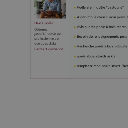
●
Poêle efel modèle "bastogne"
●
Aidez-moi à choisir mon poêle à 
Devis poêle
●
Avis sur les poele à bois storc
Obtenez
jusqu’à 3 devis de
●
Besoin de renseignements pour
professionnels en
quelques clicks
●
Recherche poêle à bois robuste 
Faites 1 demande
●
poele abois storch askja
●
remplacer mon poele insert Barb