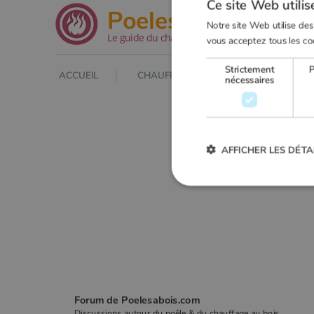
Ce site Web utilis
.net
Poeles
Notre site Web utilise des
Le guide du chauffage au bois
vous acceptez tous les co
Strictement
ACCUEIL
CHAUFFAGE AU BOIS
POELE À
nécessaires
AFFICHER LES DÉTA
Strictement
Les cookies strictement nécessai
gestion des comptes. Le site Web
Nom
VISITOR_PRIVACY_METADA
Forum de Poelesabois.com
Discussions autour du poêle & du chauffage au bois.