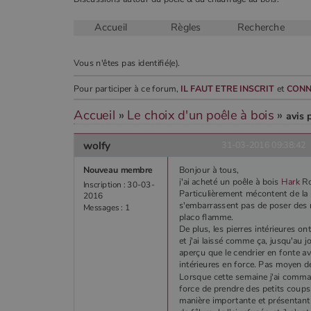
Accueil
Règles
Recherche
CookieScriptConsent
Vous n'êtes pas identifié(e).
Google Privacy 
Pour participer à ce forum,
IL FAUT ETRE INSCRIT
et
CONN
PHPSESSID
Accueil
»
Le choix d'un poêle à bois
»
avis 
wolfy
31-03-2016 09:38:42
Nouveau membre
Bonjour à tous,
j'ai acheté un poêle à bois
Hark
Ro
Nom
Inscription : 30-03-
Particulièrement mécontent de la 
Nom
Fourniss
Fournis
2016
Nom
pabk_id.1.d14a
Domain
Four
s'embarrassent pas de poser des ra
Messages : 1
Nom
bb2_screener_
Bad Beh
Dom
placo flamme.
__Secure-ROLLOUT_TOKEN
www.poe
_gid
Google
De plus, les pierres intérieures on
.poeles
VISITOR_INFO1_LIVE
Goog
pabk_ses.1.d14a
et j'ai laissé comme ça, jusqu'au j
.you
aperçu que le cendrier en fonte av
_ga
Google
intérieures en force. Pas moyen de
.poeles
_gcl_au
Lorsque cette semaine j'ai command
Goog
.poe
force de prendre des petits coups
manière importante et présentant
YSC