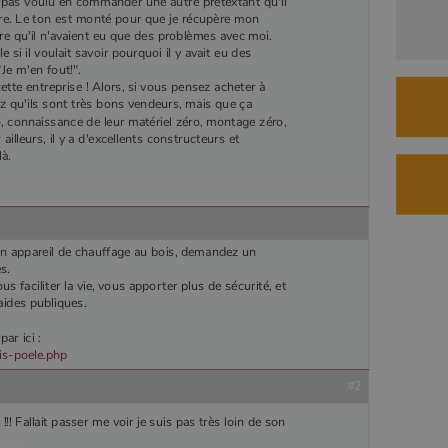
'ont pas voulu en commander une autre prétextant qu'il
le LLC
intégrées.
tube.com
ndre. Le ton est monté pour que je récupère mon
abois.com
58
Il s'agit d'un cookie de type modèle défini par Google Analytics, où
re qu'il n'avaient eu que des problèmes avec moi.
secondes
l'élément de modèle sur le nom contient le numéro d'identité unique du
compte ou du site Web auquel il se rapporte. Il s'agit d'une variante du
si il voulait savoir pourquoi il y avait eu des
cookie _gat qui est utilisé pour limiter la quantité de données enregistrées
Je m'en fout!".
par Google sur les sites Web à fort trafic.
cette entreprise ! Alors, si vous pensez acheter à
abois.com
1 an 1
Ce cookie est utilisé par Google Analytics pour conserver l'état de la
z qu'ils sont très bons vendeurs, mais que ça
mois
session.
o, connaissance de leur matériel zéro, montage zéro,
 ailleurs, il y a d'excellents constructeurs et
là.
’un appareil de chauffage au bois, demandez un
s.
us faciliter la vie, vous apporter plus de sécurité, et
aides publiques.
ar ici :
is-poele.php
#2
 Fallait passer me voir je suis pas très loin de son