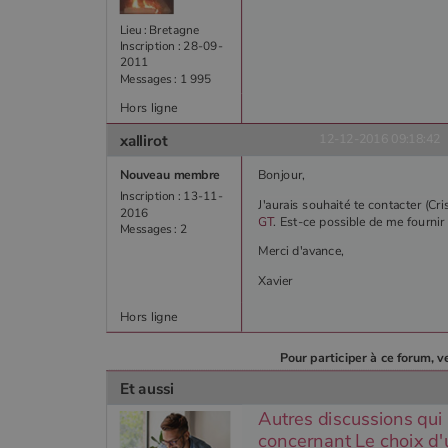
Lieu : Bretagne
Inscription : 28-09-
2011
Messages : 1 995
Hors ligne
xallirot
12-12-2016 09:18:42
Nouveau membre
Bonjour,
Inscription : 13-11-
J'aurais souhaité te contacter (Cr
2016
GT
. Est-ce possible de me fourni
Messages : 2
Merci d'avance,
Xavier
Hors ligne
Pour participer à ce forum, v
Et aussi
Autres discussions qui
concernant Le choix d'u