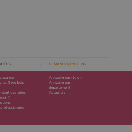
OUTILS
DEMANDER UN DEVIS
puissance
Annuaire par région
chauffage bois
Annuaire par
département
ontant des aides
Actualités
oisir ?
estions
 professionnels