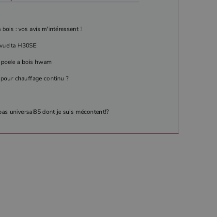
bois : vos avis m'intéressent !
h vuelta H30SE
 poele a bois hwam
pour chauffage continu ?
as universal85 dont je suis mécontent!?