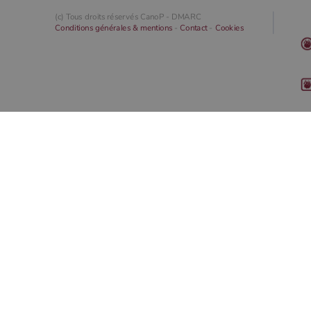
(c) Tous droits réservés CanoP -
DMARC
Conditions générales & mentions
-
Contact
-
Cookies