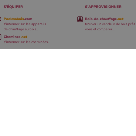
S'ÉQUIPER
S'APPROVISIONNER
Poelesabois
.com
Bois-de-chauffage
.net
s'informer sur les appareils
trouver un vendeur de bois près
de chauffage au bois...
vous et comparer...
Cheminee
.net
s'informer sur les cheminées...