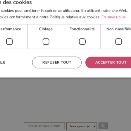
e des cookies
 cookies pour améliorer l'expérience utilisateur. En utilisant notre site Web,
okies conformément à notre Politique relative aux cookies.
En savoir plus
Performance
Ciblage
Fonctionnalité
Non classifiés
 BOIS
POELE À GRANULÉS
ACTUALITÉS
OUTI
REFUSER TOUT
ACCEPTER TOUT
ILS
 nécessaires
Performance
Ciblage
Fonctionnalité
Non classifiés
res habilitent des fonctionnalités de base du site Web telles que la connexion des utilisateurs et la
 ne peut pas être utilisé correctement sans les cookies strictement nécessaires.
Fournisseur
/
Domaine
Expiration
Description
TA
5 mois 4
Ce cookie est utilisé pour stocker le consentement de
YouTube
semaines
l'utilisateur et les choix de confidentialité pour leur
.youtube.com
interaction avec le site. Il enregistre les données sur le
consentement du visiteur concernant diverses politiques