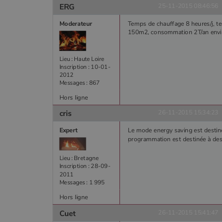
ERG
25-11-2015 08:46:56
Moderateur
Temps de chauffage 8 heures/j, t
150m2, consommation 2T/an envir
Lieu : Haute Loire
Inscription : 10-01-
2012
Messages : 867
Hors ligne
cris
26-11-2015 15:34:23
Expert
Le mode energy saving est destiné
programmation est destinée à des
Lieu : Bretagne
Inscription : 28-09-
2011
Messages : 1 995
Hors ligne
Cuet
26-11-2015 15:41:47