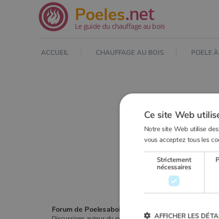
.net
Poeles
Le guide du chauffage au bois
ACCUEIL
CHAUFFAGE AU BOIS
POELE À
Ce site Web utilis
Notre site Web utilise des
vous acceptez tous les co
Strictement
nécessaires
Forum de Poelesabois.com
AFFICHER LES DÉTA
Discussions autour du poêle & du chauffage au bois.