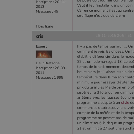
Le poêle doit tourner combien de
Inscription : 20-11-
Vaut il lieu l'installer dans un coi
2013
Car en ce moment il est au centre 
Messages : 45
soufflage n'est que de 2.5 m
Hors ligne
cris
26-11-2015 20:54:51
Expert
Il y a pas de temps par jour .... 
comment je vois les choses. On f
établit le différenciel dans le mo
22 et un redémarrage à 18. Le po
Lieu : Bretagne
temps de fonctionnement dépend d
Inscription : 28-09-
heure alors je lui laisse le soin d
2011
température dans la maison confo
Messages : 1 995
minimum pour essayer d'éviter de
prix du granules Merde on en profi
supérieur à 3 fois/jour on diminue
arrêtons avec les fausses économ
programme s'adapte à un
style
de 
commerciaux,cadres,ouvriers...voi
compte de la météo et de la températ
programme ne permet pas de maint
un climatiseur) le risque un pro
21 et on finit à 27 soit une surcha