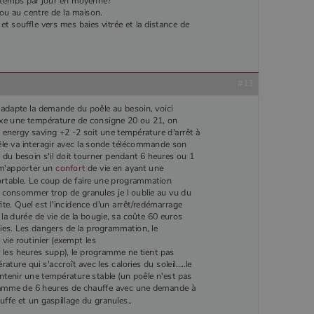
 temps par jour en moyenne?
n ou au centre de la maison.
et souffle vers mes baies vitrée et la distance de
#13
On adapte la demande du poêle au besoin, voici
ixe une température de consigne 20 ou 21, on
de energy saving +2 -2 soit une température d'arrêt à
êle va interagir avec la sonde télécommande son
u besoin s'il doit tourner pendant 6 heures ou 1
e m'apporter un
confort
de vie en ayant une
rtable. Le coup de faire une programmation
 consommer trop de granules je l oublie au vu du
te. Quel est l'incidence d'un arrêt/redémarrage
 la durée de vie de la bougie, sa coûte 60 euros
ies. Les dangers de la programmation, le
vie routinier (exempt les
r les heures supp), le programme ne tient pas
ure qui s'accroît avec les calories du soleil.....le
enir une température stable (un poêle n'est pas
gramme de 6 heures de chauffe avec une demande à
uffe et un gaspillage du granules..