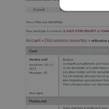
Accueil
Règles
Recherche
Strictement
Vous n'êtes pas identifié(e).
Les cookies strictement nécessai
Pour participer à ce forum,
IL FAUT ETRE INSCRIT
et
CONN
gestion des comptes. Le site Web
Nom
Accueil
»
Discussions ouvertes
»
utilisation
VISITOR_PRIVACY_METADA
Cuet
23-11-2015 18:36:46
Membre actif
Bonjour
Je chauffe actuellement une mais
Inscription : 20-11-
Je me demander si il valait mieux
2013
CookieScriptConsent
Les deux modes sont ils cumulabl
Messages : 45
Car j'ai entendu dire que non et qu
plus longtemps que plusieurs fois d
Merci d'avance pour vos réponse
Google Privacy 
PHPSESSID
Hors ligne
Poeles.net
Vous cherchez le poêle qu’il vous 