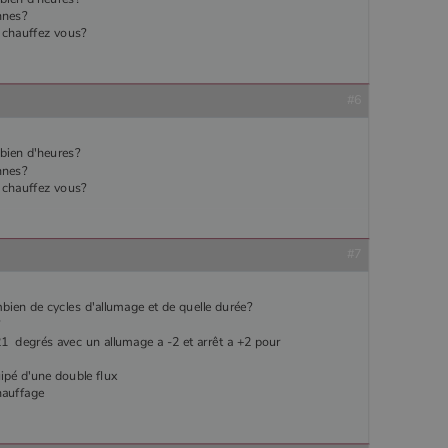
nnes?
 chauffez vous?
#6
bien d'heures?
nnes?
 chauffez vous?
#7
bien de cycles d'allumage et de quelle durée?
?
21 degrés avec un allumage a -2 et arrêt a +2 pour
ipé d'une double flux
hauffage