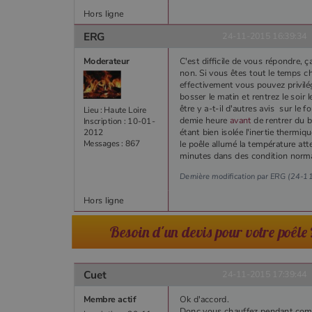
Hors ligne
ERG
24-11-2015 16:39:34
Moderateur
C'est difficile de vous répondre, 
non. Si vous êtes tout le temps ch
effectivement vous pouvez privilég
bosser le matin et rentrez le soir
être y a-t-il d'autres avis sur le 
Lieu : Haute Loire
demie heure
avant
de rentrer du b
Inscription : 10-01-
étant bien isolée l'inertie thermiq
2012
Messages : 867
le poêle allumé la température at
minutes dans des condition norma
Dernière modification par ERG (24-
Hors ligne
Besoin d'un devis pour votre poêle 
Cuet
24-11-2015 17:39:44
Membre actif
Ok d'accord.
Donc vous chauffez pendant com