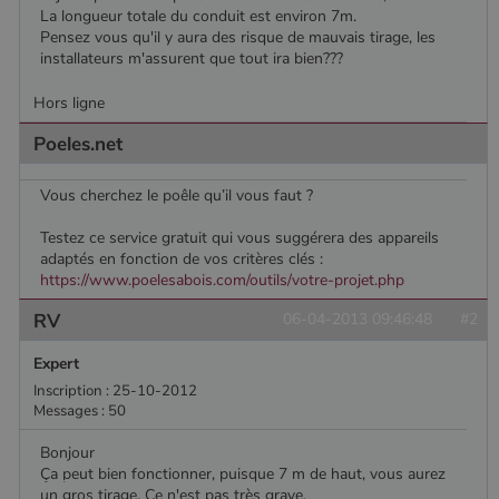
La longueur totale du conduit est environ 7m.
Pensez vous qu'il y aura des risque de mauvais tirage, les
installateurs m'assurent que tout ira bien???
Hors ligne
Poeles.net
Vous cherchez le poêle qu’il vous faut ?
Testez ce service gratuit qui vous suggérera des appareils
adaptés en fonction de vos critères clés :
https://www.poelesabois.com/outils/votre-projet.php
RV
06-04-2013 09:46:48
#2
Expert
Inscription : 25-10-2012
Messages : 50
Bonjour
Nom
Fournisseur
/
Domaine
Expiration
Descripti
Ça peut bien fonctionner, puisque 7 m de haut, vous aurez
Nom
Fournisseur
/
Domaine
Expiration
Description
pabk_id.1.d14a
www.poelesabois.com
1 an
un gros tirage. Ce n'est pas très grave.
Fournisseur
/