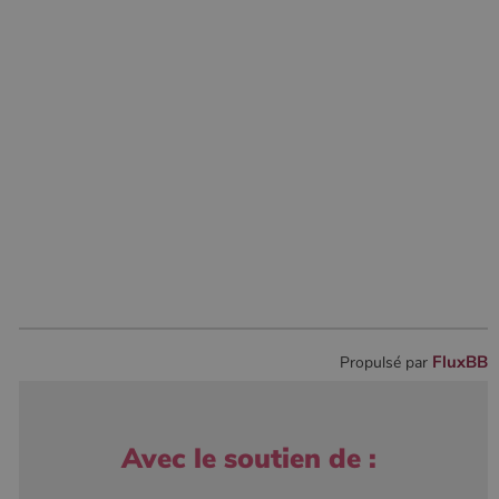
l'élément de
modèle sur le
nom contient
le numéro
d'identité
unique du
compte ou du
site Web
auquel il se
rapporte. Il
s'agit d'une
variante du
cookie _gat
qui est utilisé
pour limiter la
quantité de
données
enregistrées
par Google
sur les sites
Web à fort
trafic.
FluxBB
Propulsé par
_ga_W8LED1F420
.poelesabois.com
1 an 1
Ce cookie est
mois
utilisé par
Google
Analytics
pour
Avec le soutien de :
conserver
l'état de la
session.