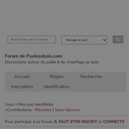
fonctionnalités de base du site Web telles que la
connexion des utilisateurs et la gestion des comptes.
Le site Web ne peut pas être utilisé correctement sans
les cookies strictement nécessaires.
Nom
Fournisseur
/
Domaine
Expirati
VISITOR_PRIVACY_METADATA
5 mois 
YouTube
semaine
.youtube.com
Forum de Poelesabois.com
Discussions autour du poêle & du chauffage au bois.
Accueil
Règles
Recherche
Inscription
Identification
Vous n'êtes pas identifié(e).
Contributions :
Récentes
|
Sans réponse
Google Privacy
Policy
Pour participer à ce forum,
IL FAUT ETRE INSCRIT
et
CONNECTE