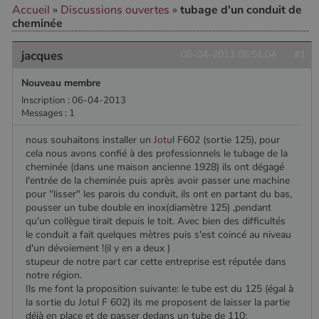
Accueil
»
Discussions ouvertes
»
tubage d'un conduit de
cheminée
CookieScriptConsent
4
CookieScript
semaine
www.poelesabois.com
jacques
06-04-2013 06:51:04
#1
2 jours
Nouveau membre
Inscription : 06-04-2013
Messages : 1
nous souhaitons installer un
Jotul
F602 (sortie 125), pour
cela nous avons confié à des professionnels le tubage de la
cheminée (dans une maison ancienne 1928) ils ont dégagé
l'entrée de la cheminée puis après avoir passer une machine
pour "lisser" les parois du conduit, ils ont en partant du bas,
pousser un tube double en inox(diamètre 125) ,pendant
qu'un collègue tirait depuis le toit. Avec bien des difficultés
le conduit a fait quelques mètres puis s'est coincé au niveau
PHPSESSID
Session
PHP.net
d'un dévoiement !(il y en a deux )
.www.poelesabois.com
stupeur de notre part car cette entreprise est réputée dans
notre région.
Ils me font la proposition suivante: le tube est du 125 (égal à
la sortie du Jotul F 602) ils me proposent de laisser la partie
déjà en place et de passer dedans un tube de 110;