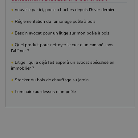
par
utilisé pour
Doubleclick
distinguer les
et fournit
●
nouvelle par ici, poele a buches depuis l'hiver dernier
utilisateurs
des
uniques en
information
●
Réglementation du ramonage poêle à bois
attribuant un
sur la
numéro
manière
généré
dont
●
Besoin avocat pour un litige sur mon poêle à bois
aléatoirement
l'utilisateur
comme
final utilise
identifiant
le site Web
●
Quel produit pour nettoyer le cuir d'un canapé sans
client. Il est
et sur toute
l'abîmer ?
inclus dans
publicité
chaque
que
demande de
l'utilisateur
●
Litige : qui a déjà fait appel à un avocat spécialisé en
page d'un site
final a pu
immobilier ?
et utilisé pour
voir avant
calculer les
de visiter
données de
ledit site
●
Stocker du bois de chauffage au jardin
visiteur, de
Web.
session et de
campagne
YSC
Session
Ce cookie
●
Luminaire au-dessus d'un poêle
Google LLC
pour les
est défini
.youtube.com
rapports
par YouTub
d'analyse du
pour suivre
site.
les vues de
vidéos
_gat_UA-627591-
.poelesabois.com
58
Il s'agit d'un
intégrées.
7
secondes
cookie de
type modèle
défini par
Google
Analytics, où