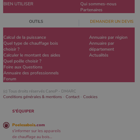
BIEN UTILISER
Qui sommes-nous
Partenaires
OUTILS
DEMANDER UN DEVIS
Calcul de la puissance
Annuaire par région
Quel type de chauffage bois
Annuaire par
choisir ?
département
Calculer le montant des aides
Actualités
Quel poêle choisir ?
Foire aux Questions
Annuaire des professionnels
Forum
(c) Tous droits réservés CanoP -
DMARC
Conditions générales & mentions
-
Contact
-
Cookies
S'ÉQUIPER
Poelesabois
.com
s'informer sur les appareils
de chauffage au bois...