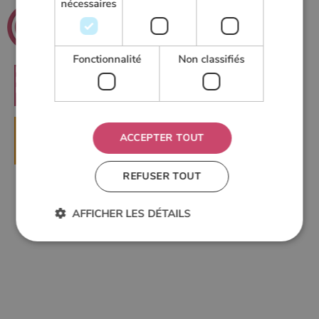
nécessaires
.net
Poeles
Le guide du chauffage au bois
Fonctionnalité
Non classifiés
RECHERCHER
ACCEPTER TOUT
▶
DEMANDER UN DEVIS
REFUSER TOUT
AFFICHER LES DÉTAILS
Strictement nécessaires
Performance
Ciblage
Fonctionnalité
Non classifiés
Les cookies strictement nécessaires habilitent des