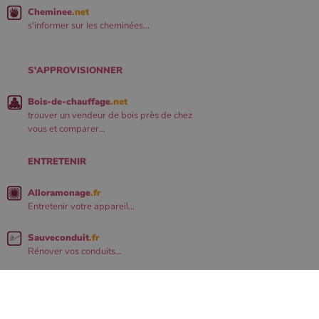
Cheminee
.net
s'informer sur les cheminées...
S'APPROVISIONNER
Bois-de-chauffage
.net
trouver un vendeur de bois près de chez
vous et comparer...
ENTRETENIR
Alloramonage
.fr
Entretenir votre appareil...
Sauveconduit
.fr
Rénover vos conduits...