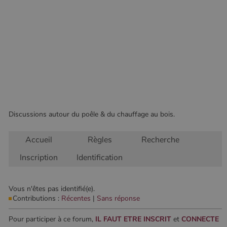
fonctionnalités de base du site Web telles que la
connexion des utilisateurs et la gestion des comptes.
Le site Web ne peut pas être utilisé correctement sans
les cookies strictement nécessaires.
Nom
Fournisseur
/
Domaine
Expirati
VISITOR_PRIVACY_METADATA
5 mois 
YouTube
semaine
.youtube.com
Discussions autour du poêle & du chauffage au bois.
Accueil
Règles
Recherche
Inscription
Identification
Vous n'êtes pas identifié(e).
Contributions :
Récentes
|
Sans réponse
Google Privacy
Policy
Pour participer à ce forum,
IL FAUT ETRE INSCRIT
et
CONNECTE