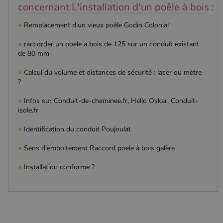
par
concernant L'installation d'un poêle à bois :
utilisé pour
Doubleclick
distinguer les
et fournit
utilisateurs
des
●
Remplacement d'un vieux poêle Godin Colonial
uniques en
information
attribuant un
sur la
numéro
manière
●
raccorder un poele a bois de 125 sur un conduit existant
généré
dont
de 80 mm
aléatoirement
l'utilisateur
comme
final utilise
identifiant
le site Web
●
Calcul du volume et distances de sécurité : laser ou mètre
client. Il est
et sur toute
?
inclus dans
publicité
chaque
que
demande de
l'utilisateur
●
Infos sur Conduit-de-cheminee.fr, Hello Oskar, Conduit-
page d'un site
final a pu
isole.fr
et utilisé pour
voir avant
calculer les
de visiter
données de
ledit site
●
Identification du conduit Poujoulat
visiteur, de
Web.
session et de
campagne
●
Sens d'emboitement Raccord poele à bois galère
YSC
Session
Ce cookie
Google LLC
pour les
est défini
.youtube.com
rapports
par YouTub
●
Installation conforme ?
d'analyse du
pour suivre
site.
les vues de
vidéos
_gat_UA-627591-
.poelesabois.com
58
Il s'agit d'un
intégrées.
7
secondes
cookie de
type modèle
défini par
Google
Analytics, où