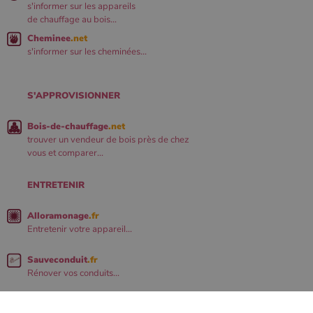
s'informer sur les appareils
de chauffage au bois...
Cheminee
.net
s'informer sur les cheminées...
S'APPROVISIONNER
Bois-de-chauffage
.net
trouver un vendeur de bois près de chez
vous et comparer...
ENTRETENIR
Alloramonage
.fr
Entretenir votre appareil...
Sauveconduit
.fr
Rénover vos conduits...