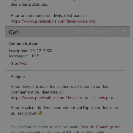
des aides publiques.
Pour une demande de devis, c’est par ici :
https://www.poelesabois.com/devis-poele.php
Cyril
10-03-2025 23:16:10
#2
Administrateur
Inscription : 10-12-2008
Messages : 1 615
Site Web
Bonjour
Vous devriez trouver les elements de reponse sur les
changement de diametre ici
https://www.poelesabois.com/dossiers-sp … e-bois.php
Pour le calcul du dimensionnement voi l'appli conduit reno
qui est gratuit
Nom
Fournisseur
/
Domaine
Expiration
Descripti
Pour l'achat de combustibles, l'annuaire
Bois-de-Chauffage.net
Nom
Fournisseur
/
Domaine
Expiration
Description
pabk_id.1.d14a
www.poelesabois.com
1 an
Fournisseur
/
Pour des conseils sur le choix et l'utilisation d'un poêle