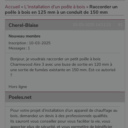
Accueil
»
L'installation d'un poêle à bois
»
Raccorder un
poêle à bois en 125 mm à un conduit de 150 mm
CookieScriptConsent
4
CookieScript
semaine
www.poelesabois.com
2 jours
Cherel-Blaise
10-03-2025 14:11:22
#1
Nouveau membre
Inscription : 10-03-2025
Messages : 1
Bonjour, je voudrais raccorder un petit poêle à bois
Charmwood Aire 3 avec une buse de sortie en 120 mm à
une sortie de fumées existante en 150 mm. Est-ce autorisé
?
Hors ligne
PHPSESSID
Session
PHP.net
Poeles.net
.www.poelesabois.com
Pour votre projet d’installation d’un appareil de chauffage au
bois, demandez un devis à des professionnels qualifiés.
Ils sauront vous conseiller pour vous faciliter la vie, vous
apporter plus de sécurité, et vous permettre de bénéficier