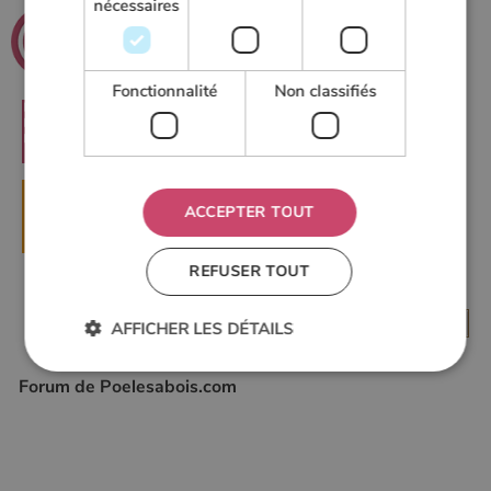
nécessaires
.net
Poeles
Le guide du chauffage au bois
Fonctionnalité
Non classifiés
RECHERCHER
ACCEPTER TOUT
▶
DEMANDER UN DEVIS
REFUSER TOUT
AFFICHER LES DÉTAILS
Forum de Poelesabois.com
Strictement nécessaires
Performance
Ciblage
Fonctionnalité
Non classifiés
Les cookies strictement nécessaires habilitent des