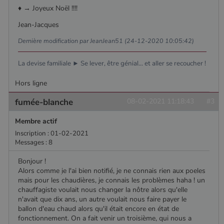
cookie est
par
♦ → Joyeux Noël !!!!
utilisé pour
Doubleclick
distinguer les
et fournit
Jean-Jacques
utilisateurs
des
uniques en
information
attribuant un
sur la
Dernière modification par JeanJean51 (24-12-2020 10:05:42)
numéro
manière
généré
dont
aléatoirement
l'utilisateur
La devise familiale ► Se lever, être génial... et aller se recoucher !
comme
final utilise
identifiant
le site Web
client. Il est
et sur toute
Hors ligne
inclus dans
publicité
chaque
que
fumée-blanche
08-02-2021 11:18:43
#3
demande de
l'utilisateur
page d'un site
final a pu
et utilisé pour
voir avant
Membre actif
calculer les
de visiter
données de
ledit site
Inscription : 01-02-2021
visiteur, de
Web.
Messages : 8
session et de
campagne
YSC
Session
Ce cookie
Google LLC
pour les
est défini
.youtube.com
Bonjour !
rapports
par YouTub
Alors comme je l'ai bien notifié, je ne connais rien aux poeles
d'analyse du
pour suivre
site.
mais pour les chaudières, je connais les problèmes haha ! un
les vues de
vidéos
chauffagiste voulait nous changer la nôtre alors qu'elle
_gat_UA-627591-
.poelesabois.com
58
Il s'agit d'un
intégrées.
n'avait que dix ans, un autre voulait nous faire payer le
7
secondes
cookie de
type modèle
ballon d'eau chaud alors qu'il était encore en état de
défini par
fonctionnement. On a fait venir un troisième, qui nous a
Google