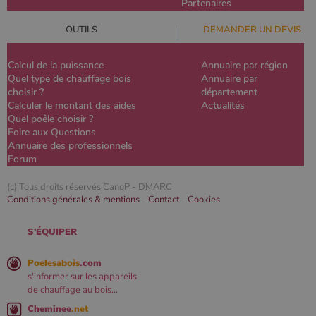
Partenaires
OUTILS
DEMANDER UN DEVIS
Calcul de la puissance
Annuaire par région
Quel type de chauffage bois
Annuaire par
choisir ?
département
Calculer le montant des aides
Actualités
Quel poêle choisir ?
Foire aux Questions
Annuaire des professionnels
Forum
(c) Tous droits réservés CanoP -
DMARC
Conditions générales & mentions
-
Contact
-
Cookies
S'ÉQUIPER
Poelesabois
.com
s'informer sur les appareils
de chauffage au bois...
Cheminee
.net