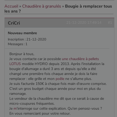
Accueil
»
Chaudière à granulés
»
Bougie à remplacer tous
les ans ?
CookieScriptConsent
4
CookieScript
semaine
www.poelesabois.com
CriCri
21-12-2020 17:49:14
#1
2 jours
Nouveau membre
Inscription : 21-12-2020
Messages : 1
Bonjour à tous,
Je vous contacte car je possède
une chaudière à pellets
LOTUS
modèle HYDRO depuis 2013. Après l'installation la
bougie d'allumage a duré 3 ans et depuis qu'elle a été
changé une première fois chaque année je dois la faire
remplacer : elle grille et mon
poêle
ne s'allume plus.
Je suis facturée 150€ à chaque fois main d'œuvre comprise.
C'est un gros budget chaque année pour moi en plus du
PHPSESSID
Session
PHP.net
ramonage.
.www.poelesabois.com
Le vendeur de la chaudière me dit que ce serait à cause de
micro-coupures fréquentes.
Je
m
'interroge sur cette explication. Qu'en pensez-vous ?
En vous remerciant pour votre retour.