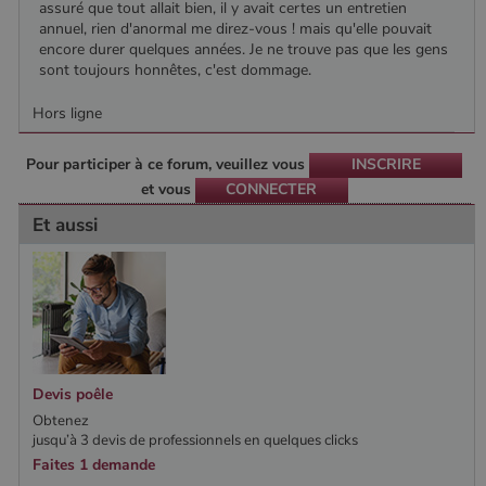
assuré que tout allait bien, il y avait certes un entretien
Analytics, où
l'élément de
annuel, rien d'anormal me direz-vous ! mais qu'elle pouvait
modèle sur le
encore durer quelques années. Je ne trouve pas que les gens
nom contient
sont toujours honnêtes, c'est dommage.
le numéro
d'identité
unique du
Hors ligne
compte ou du
site Web
auquel il se
rapporte. Il
Pour participer à ce forum, veuillez vous
INSCRIRE
s'agit d'une
et vous
CONNECTER
variante du
cookie _gat
Et aussi
qui est utilisé
pour limiter la
quantité de
données
enregistrées
par Google
sur les sites
Web à fort
trafic.
_ga_W8LED1F420
.poelesabois.com
1 an 1
Ce cookie est
mois
utilisé par
Devis poêle
Google
Obtenez
Analytics
pour
jusqu’à 3 devis de professionnels en quelques clicks
conserver
Faites 1 demande
l'état de la
session.