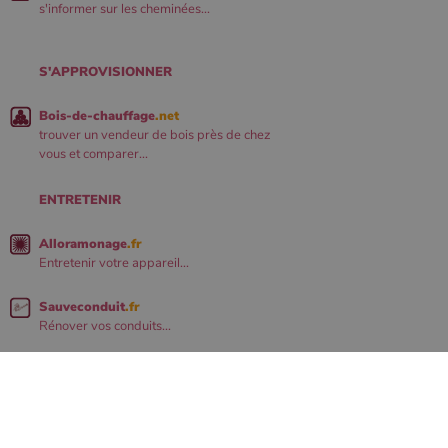
s'informer sur les cheminées...
S'APPROVISIONNER
Bois-de-chauffage
.net
trouver un vendeur de bois près de chez
vous et comparer...
ENTRETENIR
Alloramonage
.fr
Entretenir votre appareil...
Sauveconduit
.fr
Rénover vos conduits...