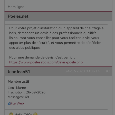
Hors ligne
Poeles.net
Pour votre projet d’installation d’un appareil de chauffage au
bois, demandez un devis à des professionnels qualifiés.
Ils sauront vous conseiller pour vous faciliter la vie, vous
apporter plus de sécurité, et vous permettre de bénéficier
des aides publiques.
Pour une demande de devis, c’est par ici :
https://www.poelesabois.com/devis-poele.php
JeanJean51
24-12-2020 09:36:14
#2
Membre actif
Lieu : Marne
Inscription : 26-09-2020
Messages : 69
Site Web
Nom
Fournisseur
/
Domaine
Expiration
Descripti
Nom
Fournisseur
/
Domaine
Expiration
Description
Hello CriCri