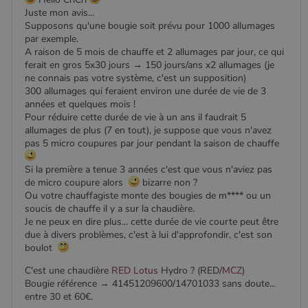
pabk_id.1.d14a
www.poelesabois.com
1 an
Fournisseur
/
Nom
Expiration
Description
bb2_screener_
Session
Cookie
Juste mon avis...
Bad Behaviour
Domaine
Fournisseur
/
Nom
Expiration
Description
__Secure-
.youtube.com
5 mois 4
défini par
www.poelesabois.com
Domaine
Supposons qu'une bougie soit prévu pour 1000 allumages
ROLLOUT_TOKEN
semaines
le plug-in
_gid
1 jour
Ce cookie est
Google LLC
par exemple.
anti-spam
défini par
.poelesabois.com
VISITOR_INFO1_LIVE
5 mois 4
Ce cookie
Google LLC
pabk_ses.1.d14a
www.poelesabois.com
29
Bad
A raison de 5 mois de chauffe et 2 allumages par jour, ce qui
Google
semaines
est défini
.youtube.com
minutes
Behavior.
Analytics. Il
par Youtub
ferait en gros 5x30 jours → 150 jours/ans x2 allumages (je
58
stocke et met
pour garder
ne connais pas votre système, c'est un supposition)
secondes
à jour une
une trace
300 allumages qui feraient environ une durée de vie de 3
valeur unique
des
pour chaque
préférence
années et quelques mois !
page visitée
de
Pour réduire cette durée de vie à un ans il faudrait 5
et est utilisé
l'utilisateur
allumages de plus (7 en tout), je suppose que vous n'avez
pour compter
pour les
et suivre les
vidéos
pas 5 micro coupures par jour pendant la saison de chauffe
pages vues.
Youtube
intégrées
Si la première a tenue 3 années c'est que vous n'aviez pas
_ga
1 an 1
Ce nom de
Google LLC
dans les
mois
cookie est
.poelesabois.com
sites; il peu
de micro coupure alors
bizarre non ?
associé à
également
Ou votre chauffagiste monte des bougies de m**** ou un
Google
déterminer
Universal
soucis de chauffe il y a sur la chaudière.
si le visiteu
Analytics -
du site
Je ne peux en dire plus... cette durée de vie courte peut être
qui est une
utilise la
due à divers problèmes, c'est à lui d'approfondir, c'est son
mise à jour
nouvelle ou
importante du
l'ancienne
boulot
service
version de
d'analyse le
l'interface
C'est une chaudière
RED
Lotus
Hydro ? (RED/
MCZ
)
plus
Youtube.
Bougie référence → 41451209600/14701033 sans doute...
couramment
utilisé de
_gcl_au
2 mois 4
Ce cookie
entre 30 et 60€.
Google LLC
Google. Ce
semaines
est défini
.poelesabois.com