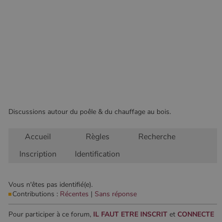
Les cookies strictement nécessaires habilitent des
fonctionnalités de base du site Web telles que la
connexion des utilisateurs et la gestion des comptes.
Le site Web ne peut pas être utilisé correctement sans
les cookies strictement nécessaires.
Nom
Fournisseur
/
Domaine
Expirati
VISITOR_PRIVACY_METADATA
5 mois 
YouTube
semaine
.youtube.com
Discussions autour du poêle & du chauffage au bois.
Accueil
Règles
Recherche
Inscription
Identification
Vous n'êtes pas identifié(e).
Contributions :
Récentes
|
Sans réponse
Google Privacy
Policy
Pour participer à ce forum,
IL FAUT ETRE INSCRIT
et
CONNECTE