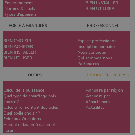
Environnement
BIEN INSTALLER
Normes & labels
BIEN UTILISER
Types d'appareils
POELE À GRANULÉS
PROFESSIONNEL
BIEN CHOISIR
Espace professionnel
BIEN ACHETER
Inscription annuaire
BIEN INSTALLER
Nous contacter
BIEN UTILISER
Qui sommes-nous
Partenaires
OUTILS
DEMANDER UN DEVIS
Calcul de la puissance
Annuaire par région
Quel type de chauffage bois
Annuaire par
choisir ?
département
Calculer le montant des aides
Actualités
Quel poêle choisir ?
Foire aux Questions
Annuaire des professionnels
Forum