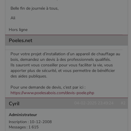
Belle fin de journée à tous,
Ali
Hors ligne
Poeles.net
Pour votre projet d’installation d’un appareil de chauffage au
bois, demandez un devis à des professionnels qualifiés.
Ils sauront vous conseiller pour vous faciliter la vie, vous
apporter plus de sécurité, et vous permettre de bénéficier
des aides publiques.
Pour une demande de devis, c’est par ici :
https://www.poelesabois.com/devis-poele.php
Cyril
04-02-2025 23:49:24
#2
Administrateur
Nom
Fournisseur
/
Domaine
Expiration
Descripti
Inscription : 10-12-2008
Nom
Fournisseur
/
Domaine
Expiration
Description
Messages : 1 615
pabk_id.1.d14a
www.poelesabois.com
1 an
Fournisseur
/