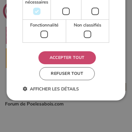
nécessaires
.net
Poeles
Le guide du chauffage au bois
Fonctionnalité
Non classifiés
RECHERCHER
ACCEPTER TOUT
▶
DEMANDER UN DEVIS
REFUSER TOUT
AFFICHER LES DÉTAILS
Forum de Poelesabois.com
Strictement nécessaires
Performance
Ciblage
Fonctionnalité
Non classifiés
Les cookies strictement nécessaires habilitent des