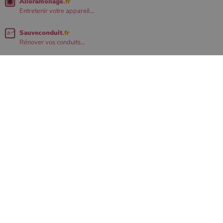
Alloramonage
.fr
Entretenir votre appareil...
Sauveconduit
.fr
Rénover vos conduits...