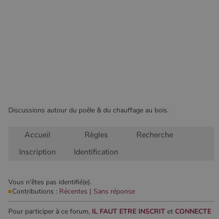
fonctionnalités de base du site Web telles que la
connexion des utilisateurs et la gestion des comptes.
Le site Web ne peut pas être utilisé correctement sans
les cookies strictement nécessaires.
Nom
Fournisseur
/
Domaine
Expirati
VISITOR_PRIVACY_METADATA
5 mois 
YouTube
semaine
.youtube.com
Discussions autour du poêle & du chauffage au bois.
Accueil
Règles
Recherche
Inscription
Identification
Vous n'êtes pas identifié(e).
Contributions :
Récentes
|
Sans réponse
Google Privacy
Policy
Pour participer à ce forum,
IL FAUT ETRE INSCRIT
et
CONNECTE