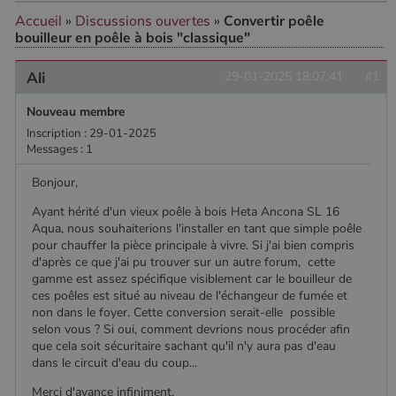
Accueil
»
Discussions ouvertes
»
Convertir poêle
bouilleur en poêle à bois "classique"
CookieScriptConsent
4
CookieScript
semaine
www.poelesabois.com
2 jours
Ali
29-01-2025 18:07:41
#1
Nouveau membre
Inscription : 29-01-2025
Messages : 1
Bonjour,
Ayant hérité d'un vieux poêle à bois Heta Ancona SL 16
Aqua, nous souhaiterions l'installer en tant que simple poêle
pour chauffer la pièce principale à vivre. Si j'ai bien compris
d'après ce que j'ai pu trouver sur un autre forum, cette
gamme est assez spécifique visiblement car le bouilleur de
ces poêles est situé au niveau de l'échangeur de fumée et
PHPSESSID
Session
PHP.net
.www.poelesabois.com
non dans le foyer. Cette conversion serait-elle possible
selon vous ? Si oui, comment devrions nous procéder afin
que cela soit sécuritaire sachant qu'il n'y aura pas d'eau
dans le circuit d'eau du coup...
Merci d'avance infiniment,