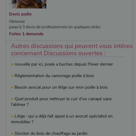
cookie est
par
utilisé pour
Doubleclick
distinguer les
et fournit
utilisateurs
Devis poêle
des
uniques en
information
Obtenez
attribuant un
sur la
numéro
manière
jusqu’à 3 devis de professionnels en quelques clicks
généré
dont
Faites 1 demande
aléatoirement
l'utilisateur
comme
final utilise
identifiant
le site Web
Autres discussions qui peuvent vous intéress
client. Il est
et sur toute
concernant Discussions ouvertes :
inclus dans
publicité
chaque
que
demande de
l'utilisateur
●
nouvelle par ici, poele a buches depuis l'hiver dernier
page d'un site
final a pu
et utilisé pour
voir avant
calculer les
de visiter
●
Réglementation du ramonage poêle à bois
données de
ledit site
visiteur, de
Web.
session et de
●
Besoin avocat pour un litige sur mon poêle à bois
campagne
YSC
Session
Ce cookie
Google LLC
pour les
est défini
.youtube.com
rapports
●
Quel produit pour nettoyer le cuir d'un canapé sans
par YouTub
d'analyse du
pour suivre
l'abîmer ?
site.
les vues de
vidéos
_gat_UA-627591-
.poelesabois.com
58
Il s'agit d'un
●
Litige : qui a déjà fait appel à un avocat spécialisé en
intégrées.
7
secondes
cookie de
immobilier ?
type modèle
défini par
Google
●
Stocker du bois de chauffage au jardin