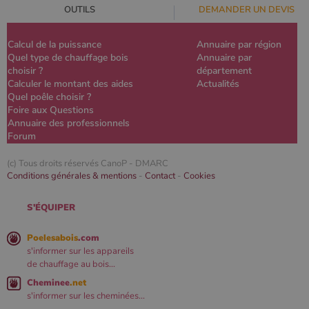
OUTILS
DEMANDER UN DEVIS
Calcul de la puissance
Annuaire par région
Quel type de chauffage bois
Annuaire par
choisir ?
département
Calculer le montant des aides
Actualités
Quel poêle choisir ?
Foire aux Questions
Annuaire des professionnels
Forum
(c) Tous droits réservés CanoP -
DMARC
Conditions générales & mentions
-
Contact
-
Cookies
S'ÉQUIPER
Poelesabois
.com
s'informer sur les appareils
de chauffage au bois...
Cheminee
.net
s'informer sur les cheminées...