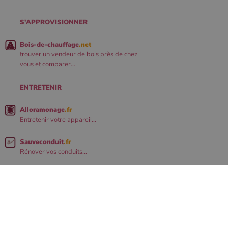
S'APPROVISIONNER
Bois-de-chauffage
.net
trouver un vendeur de bois près de chez
vous et comparer...
ENTRETENIR
Alloramonage
.fr
Entretenir votre appareil...
Sauveconduit
.fr
Rénover vos conduits...