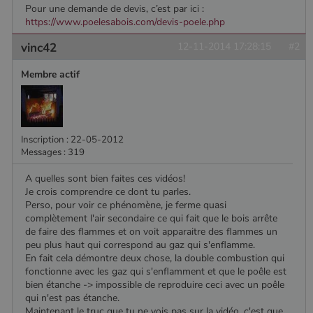
Nom
Fournisseur
/
Domaine
Expiration
Description
Pour une demande de devis, c’est par ici :
pabk_id.1.d14a
www.poelesabois.com
1 an
Fournisseur
/
Nom
Expiration
Description
https://www.poelesabois.com/devis-poele.php
bb2_screener_
Session
Cookie
Bad Behaviour
Domaine
Fournisseur
/
Nom
Expiration
Description
__Secure-
.youtube.com
5 mois 4
défini par
www.poelesabois.com
Domaine
ROLLOUT_TOKEN
semaines
le plug-in
vinc42
12-11-2014 17:28:15
#2
_gid
1 jour
Ce cookie est
Google LLC
anti-spam
défini par
.poelesabois.com
VISITOR_INFO1_LIVE
5 mois 4
Ce cookie
Google LLC
pabk_ses.1.d14a
www.poelesabois.com
29
Bad
Google
semaines
est défini
.youtube.com
minutes
Behavior.
Membre actif
Analytics. Il
par Youtub
58
stocke et met
pour garder
secondes
à jour une
une trace
valeur unique
des
pour chaque
préférence
page visitée
de
et est utilisé
l'utilisateur
Inscription : 22-05-2012
pour compter
pour les
Messages : 319
et suivre les
vidéos
pages vues.
Youtube
intégrées
A quelles sont bien faites ces vidéos!
_ga
1 an 1
Ce nom de
Google LLC
dans les
Je crois comprendre ce dont tu parles.
mois
cookie est
.poelesabois.com
sites; il peu
associé à
Perso, pour voir ce phénomène, je ferme quasi
également
Google
déterminer
complètement l'air secondaire ce qui fait que le bois arrête
Universal
si le visiteu
de faire des flammes et on voit apparaitre des flammes un
Analytics -
du site
qui est une
utilise la
peu plus haut qui correspond au gaz qui s'enflamme.
mise à jour
nouvelle ou
En fait cela démontre deux chose, la double combustion qui
importante du
l'ancienne
fonctionne avec les gaz qui s'enflamment et que le poêle est
service
version de
d'analyse le
l'interface
bien étanche -> impossible de reproduire ceci avec un poêle
plus
Youtube.
qui n'est pas étanche.
couramment
Maintenant le truc que tu ne vois pas sur la vidéo, c'est que
utilisé de
_gcl_au
2 mois 4
Ce cookie
Google LLC