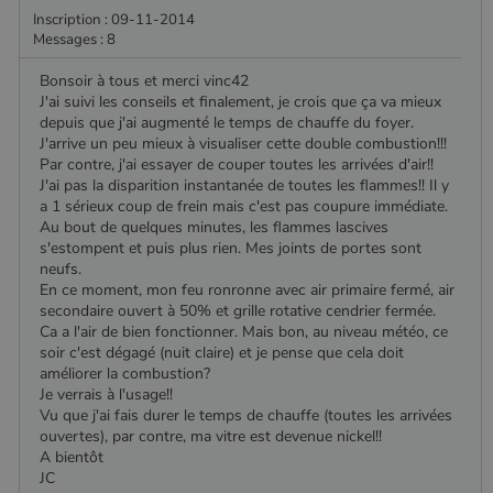
Google
Inscription : 09-11-2014
Analytics, où
Messages : 8
l'élément de
modèle sur le
nom contient
Bonsoir à tous et merci vinc42
le numéro
J'ai suivi les conseils et finalement, je crois que ça va mieux
d'identité
depuis que j'ai augmenté le temps de chauffe du foyer.
unique du
compte ou du
J'arrive un peu mieux à visualiser cette double combustion!!!
site Web
Par contre, j'ai essayer de couper toutes les arrivées d'air!!
auquel il se
rapporte. Il
J'ai pas la disparition instantanée de toutes les flammes!! Il y
s'agit d'une
a 1 sérieux coup de frein mais c'est pas coupure immédiate.
variante du
Au bout de quelques minutes, les flammes lascives
cookie _gat
qui est utilisé
s'estompent et puis plus rien. Mes joints de portes sont
pour limiter la
neufs.
quantité de
En ce moment, mon feu ronronne avec air primaire fermé, air
données
enregistrées
secondaire ouvert à 50% et grille rotative cendrier fermée.
par Google
Ca a l'air de bien fonctionner. Mais bon, au niveau météo, ce
sur les sites
soir c'est dégagé (nuit claire) et je pense que cela doit
Web à fort
trafic.
améliorer la combustion?
Je verrais à l'usage!!
_ga_W8LED1F420
.poelesabois.com
1 an 1
Ce cookie est
Vu que j'ai fais durer le temps de chauffe (toutes les arrivées
mois
utilisé par
Google
ouvertes), par contre, ma vitre est devenue nickel!!
Analytics
A bientôt
pour
JC
conserver
l'état de la