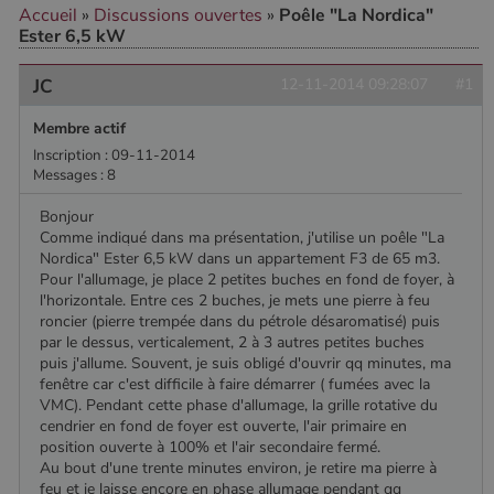
Accueil
»
Discussions ouvertes
»
Poêle "La Nordica"
Ester 6,5 kW
JC
12-11-2014 09:28:07
#1
CookieScriptConsent
4
CookieScript
semaine
www.poelesabois.com
2 jours
Membre actif
Inscription : 09-11-2014
Messages : 8
Bonjour
Comme indiqué dans ma présentation, j'utilise un poêle "La
Nordica" Ester 6,5 kW dans un appartement F3 de 65 m3.
Pour l'allumage, je place 2 petites buches en fond de foyer, à
l'horizontale. Entre ces 2 buches, je mets une pierre à feu
roncier (pierre trempée dans du pétrole désaromatisé) puis
par le dessus, verticalement, 2 à 3 autres petites buches
puis j'allume. Souvent, je suis obligé d'ouvrir qq minutes, ma
fenêtre car c'est difficile à faire démarrer ( fumées avec la
PHPSESSID
Session
PHP.net
VMC). Pendant cette phase d'allumage, la grille rotative du
.www.poelesabois.com
cendrier en fond de foyer est ouverte, l'air primaire en
position ouverte à 100% et l'air secondaire fermé.
Au bout d'une trente minutes environ, je retire ma pierre à
feu et je laisse encore en phase allumage pendant qq