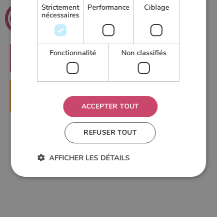
.net
Strictement
Performance
Ciblage
Poeles
nécessaires
Le guide du chauffage au bois
Fonctionnalité
Non classifiés
RECHERCHER
▶
DEMANDER UN DEVIS
ACCEPTER TOUT
REFUSER TOUT
AFFICHER LES DÉTAILS
Strictement nécessaires
Performance
Ciblage
Fonctionnalité
Non classifiés