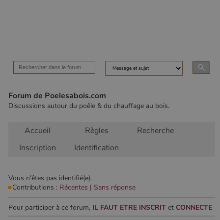
Les cookies strictement nécessaires habilitent des
fonctionnalités de base du site Web telles que la
connexion des utilisateurs et la gestion des comptes.
Le site Web ne peut pas être utilisé correctement sans
les cookies strictement nécessaires.
Nom
Fournisseur
/
Domaine
Expirati
VISITOR_PRIVACY_METADATA
5 mois 
YouTube
semaine
.youtube.com
Forum de Poelesabois.com
Discussions autour du poêle & du chauffage au bois.
Accueil
Règles
Recherche
Inscription
Identification
Vous n'êtes pas identifié(e).
Contributions :
Récentes
|
Sans réponse
Pour participer à ce forum,
IL FAUT ETRE INSCRIT
et
CONNECTE
Google Privacy
Policy