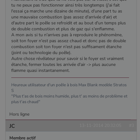
Google. Ce
semaines
est défini
.poelesabois.com
tu ne peux pas fonctionner ainsi très longtemps (j'ai fait
cookie est
par
l'essai ça marche une dizaine de minute), d'une part tu as
utilisé pour
Doubleclick
une mauvaise combustion (pas assez d'arrivée d'air) et
distinguer les
et fournit
utilisateurs
des
d'autre part le poêle se refroidit et au bout d'un temps plus
uniques en
information
de double combustion et plus de gaz qui s'enflamme.
attribuant un
sur la
numéro
A mon avis si tu n'arrives pas à reproduire le phénomène,
manière
généré
dont
soit ton foyer n'est pas assez chaud et donc pas de double
aléatoirement
l'utilisateur
combustion soit ton foyer n'est pas suffisament étanche
comme
final utilise
identifiant
(joint ou technologie du poêle).
le site Web
client. Il est
et sur toute
Autre chose révélateur pour savoir si le foyer est vraiment
inclus dans
publicité
étanche, fermer toutes les arrivée d'air -> plus aucune
chaque
que
demande de
l'utilisateur
flamme quasi instantanement.
page d'un site
final a pu
et utilisé pour
voir avant
calculer les
de visiter
Heureux utilisateur d'un poêle à bois Max Blank modèle Stratos
données de
ledit site
S
visiteur, de
Web.
session et de
"Plus t'as de bois moins humide, plus t' as moins de problème et
campagne
YSC
Session
Ce cookie
Google LLC
plus t'as chaud"
pour les
est défini
.youtube.com
rapports
par YouTub
d'analyse du
Hors ligne
pour suivre
site.
les vues de
vidéos
JC
13-11-2014 20:32:05
#3
_gat_UA-627591-
.poelesabois.com
58
Il s'agit d'un
intégrées.
7
secondes
cookie de
type modèle
Membre actif
défini par