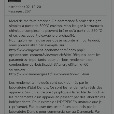
Inscription : 02-12-2011
Messages : 257
Merci de me faire préciser, On commence à brûler des gaz
simples à partir de 600°C environ. Mais les gaz à structures
chimique complexe ne peuvent brûler qu'à partir de 850 °C
et ce, avec apport d'oxygène pré-chauffé.
Pour qu'on ne me dise pas que je raconte n'importe quoi,
vous pouvez aller, par exemple, sur :
http://www.logement-econome.com/index.php?
option=com_content&view=article&id=198:quels-sont-les-
parametres-importants-pour-un-bon-rendement-de-
combustion-du-bois&catid=37:energie&Itemid=60
ou encore
http://www.sudenergies.fr/La-combustion-du-bois
Les rendements indiqués sont ceux donnés par le
laboratoire d'Etat Danois. Ce sont les rendements réels des
appareils. Sur un autre post j'expliquais la facilité de modifier
les rendements d'un appareil en passant par des laboratoires
indépendants. Pour exemple : JYDEPEJSEN (marque que je
représente), Fait passer des tests à ses appareils par le
laboratoire Danois pour commercialiser au Danemark. Par