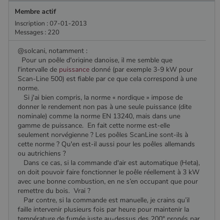
Membre actif
Inscription : 07-01-2013
Messages : 220
@solcani, notamment :
Pour un poêle d'origine danoise, il me semble que
l'intervalle de
puissance
donné (par exemple 3-9 kW pour
Scan-Line 500) est fiable par ce que cela correspond à une
norme.
Si j'ai bien compris, la norme « nordique » impose de
donner le rendement non pas à une seule puissance (dite
nominale) comme la norme EN 13240, mais dans une
gamme de puissance. En fait cette norme est-elle
seulement norvégienne ? Les poêles ScanLine sont-ils à
cette norme ? Qu'en est-il aussi pour les poêles allemands
ou autrichiens ?
Dans ce cas, si la commande d'air est automatique (Heta),
on doit pouvoir faire fonctionner le poêle réellement à 3 kW
avec une bonne combustion, en ne s’en occupant que pour
remettre du bois. Vrai ?
Par contre, si la commande est manuelle, je crains qu’il
faille intervenir plusieurs fois par heure pour maintenir la
température de fumée juste au-dessus des 200° pronés par