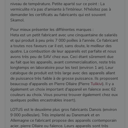
niveau de température. Petite aparté sur ce point : La
vermiculite n'a pas d'amiante à l'intérieur. N'hésitez pas à
demander les certificats au fabricants qui est souvent
Skamol.
Pour mieux présenter les différentes marques :
Heta est un petit fabricant avec une cinquantaine de salariés
et qui produit à peu près 7 000 poêles à l'année. Ce fabricant
a toutes nos faveurs car il est, sans doute, le meilleur des
quatre. La combustion de leur appareils est parfaite et nous
avons très peu de SAV chez eux. Ceci étant sûrement due
au fait que les appareils, avant commercialisation, reste très
longtemps en laboratoire pour les test (environ 1 an). Leur
catalogue de produit est très large avec des appareils allant
de puissance très faible à de grosse puissance. Ils proposent
beaucoup d'appareils en Pierre Ollaire (Pierre
Tulikivi
). Il y a
également un choix important d'appareil en faïence avec 62
couleurs au choix. Vous pourrez trouver également chez eux
quelques poêles encastrables insert).
LOTUS est le deuxième plus gros fabricants Danois (environ
Nom
Fournisseur
/
Domaine
Expiration
Descripti
Nom
Fournisseur
/
Domaine
Expiration
Description
9 000 poêles/an). Très implanté au Danemark et en
pabk_id.1.d14a
www.poelesabois.com
1 an
Fournisseur
/
Allemagne ce fabricant propose des appareils contemporain
Nom
Expiration
Description
bb2_screener_
Session
Cookie
Bad Behaviour
Domaine
Fournisseur
/
Nom
Expiration
Description
acier, pierre Ollaire ou faïence. Leurs appareils sont très
__Secure-
.youtube.com
5 mois 4
défini par
www.poelesabois.com
Domaine