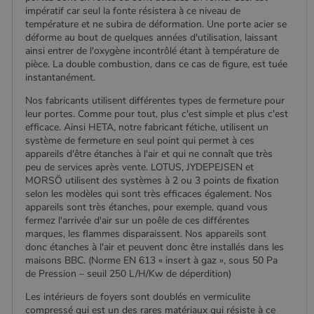
impératif car seul la fonte résistera à ce niveau de
CookieScriptConsent
4
CookieScript
température et ne subira de déformation. Une porte acier se
semaine
www.poelesabois.com
2 jours
déforme au bout de quelques années d'utilisation, laissant
ainsi entrer de l'oxygène incontrôlé étant à température de
pièce. La double combustion, dans ce cas de figure, est tuée
instantanément.
Nos fabricants utilisent différentes types de fermeture pour
leur portes. Comme pour tout, plus c'est simple et plus c'est
efficace. Ainsi HETA, notre fabricant fétiche, utilisent un
système de fermeture en seul point qui permet à ces
appareils d'être étanches à l'air et qui ne connaît que très
peu de services après vente. LOTUS, JYDEPEJSEN et
MORSÖ utilisent des systèmes à 2 ou 3 points de fixation
selon les modèles qui sont très efficaces également. Nos
appareils sont très étanches, pour exemple, quand vous
PHPSESSID
Session
PHP.net
fermez l'arrivée d'air sur un poêle de ces différentes
.www.poelesabois.com
marques, les flammes disparaissent. Nos appareils sont
donc étanches à l'air et peuvent donc être installés dans les
maisons BBC. (Norme EN 613 « insert à gaz », sous 50 Pa
de Pression – seuil 250 L/H/Kw de déperdition)
Les intérieurs de foyers sont doublés en vermiculite
compressé qui est un des rares matériaux qui résiste à ce