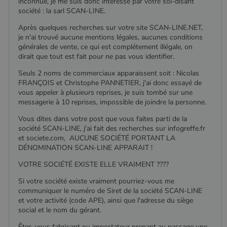
inconnue, je me suis donc intéressé par votre soi-disant
société : la sarl SCAN-LINE.
Après quelques recherches sur votre site SCAN-LINE.NET,
je n'ai trouvé aucune mentions légales, aucunes conditions
générales de vente, ce qui est complétement illégale, on
dirait que tout est fait pour ne pas vous identifier.
Seuls 2 noms de commerciaux apparaissent soit : Nicolas
FRANÇOIS et Christophe PANNETIER, j'ai donc essayé de
vous appeler à plusieurs reprises, je suis tombé sur une
messagerie à 10 reprises, impossible de joindre la personne.
Vous dites dans votre post que vous faites parti de la
société SCAN-LINE, j'ai fait des recherches sur infogreffe.fr
et societe.com, AUCUNE SOCIÉTÉ PORTANT LA
DÉNOMINATION SCAN-LINE APPARAIT !
VOTRE SOCIÉTÉ EXISTE ELLE VRAIMENT ????
Si votre société existe vraiment pourriez-vous me
communiquer le numéro de Siret de la société SCAN-LINE
et votre activité (code APE), ainsi que l'adresse du siège
social et le nom du gérant.
Êtes-vous fabricant ou importateur prenant au passage une