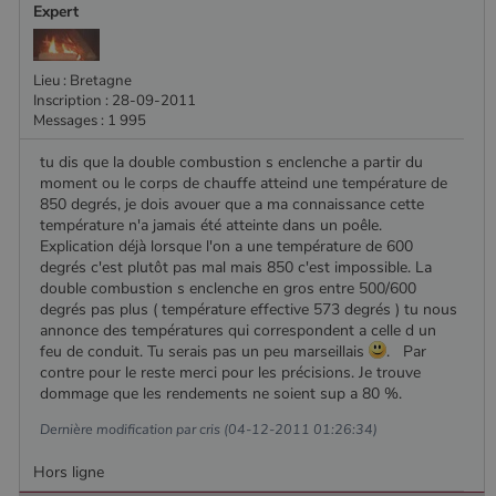
Expert
nom contient
le numéro
d'identité
unique du
compte ou du
Lieu : Bretagne
site Web
Inscription : 28-09-2011
auquel il se
Messages : 1 995
rapporte. Il
s'agit d'une
variante du
tu dis que la double combustion s enclenche a partir du
cookie _gat
moment ou le corps de chauffe atteind une température de
qui est utilisé
pour limiter la
850 degrés, je dois avouer que a ma connaissance cette
quantité de
température n'a jamais été atteinte dans un poêle.
données
Explication déjà lorsque l'on a une température de 600
enregistrées
par Google
degrés c'est plutôt pas mal mais 850 c'est impossible. La
sur les sites
double combustion s enclenche en gros entre 500/600
Web à fort
degrés pas plus ( température effective 573 degrés ) tu nous
trafic.
annonce des températures qui correspondent a celle d un
_ga_W8LED1F420
.poelesabois.com
1 an 1
Ce cookie est
feu de conduit. Tu serais pas un peu marseillais
. Par
mois
utilisé par
contre pour le reste merci pour les précisions. Je trouve
Google
Analytics
dommage que les rendements ne soient sup a 80 %.
pour
conserver
Dernière modification par cris (04-12-2011 01:26:34)
l'état de la
session.
Hors ligne