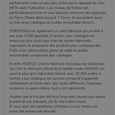
ROLLOUT_TOKEN
semaines
le plug-in
performants mais un peu plus précis qu'un appareil de chez
_gid
1 jour
Ce cookie est
Google LLC
anti-spam
défini par
.poelesabois.com
VISITOR_INFO1_LIVE
5 mois 4
Ce cookie
Google LLC
HETA dans l'utilisation. Leur niveau de finition est
pabk_ses.1.d14a
www.poelesabois.com
29
Bad
Google
semaines
est défini
.youtube.com
particulièrement bon et vous pourrez retrouver des appareils
minutes
Behavior.
Analytics. Il
par Youtub
58
en Pierre Ollaire allant jusqu'à 1 Tonne. Ils possèdent aussi
stocke et met
pour garder
secondes
à jour une
une trace
un très large catalogue de poêles encastrable (insert).
valeur unique
des
pour chaque
préférence
JYDEPEJSEN est également un petit fabricant qui produit à
page visitée
de
et est utilisé
peu près 4 000 appareils à l'année. Leur catalogue est
l'utilisateur
pour compter
pour les
beaucoup plus court que chez les autres fabricants,
et suivre les
vidéos
cependant, ils proposent des produits plus contemporain.
pages vues.
Youtube
Poêle acier
, pierre ollaire, pierre de sable et poêles
intégrées
_ga
1 an 1
Ce nom de
Google LLC
dans les
encastrables composent leur catalogue.
mois
cookie est
.poelesabois.com
sites; il peu
associé à
également
Et enfin MORSÖ. C'est le fabricant historique du Danemark
Google
déterminer
Universal
si le visiteu
car c'est le fabricant officiel de la famille royale. MORSÖ est
Analytics -
du site
aussi le plus gros fabricants Danois avec 30 000 poêles à
qui est une
utilise la
l'année. Leur catalogue est surtout composé d'appareils
mise à jour
nouvelle ou
importante du
l'ancienne
entièrement en fonte dans des styles différents. Classique,
service
version de
moderne, ou pierre ollaire, tout y est représenté.
d'analyse le
l'interface
plus
Youtube.
J’espère que je n'ai pas été trop long mais j'avoue que quand
couramment
utilisé de
_gcl_au
2 mois 4
Ce cookie
Google LLC
je parle de ces marques, j'ai du mal à être concis.
Google. Ce
semaines
est défini
.poelesabois.com
Si vous avez des questions, n'hésitez à vous rendre sur
cookie est
par
notre site www.scan-line.net.
utilisé pour
Doubleclick
distinguer les
et fournit