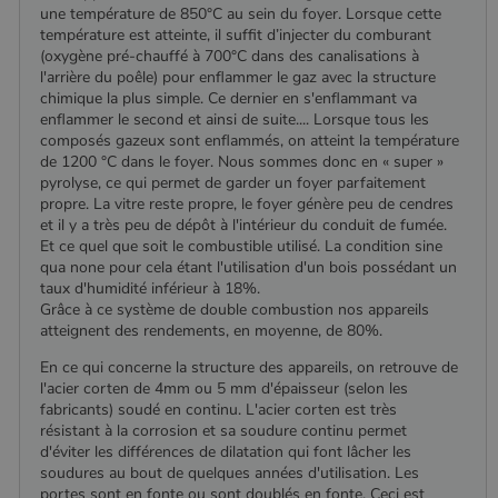
connexion des utilisateurs et la gestion des comptes.
une température de 850°C au sein du foyer. Lorsque cette
Le site Web ne peut pas être utilisé correctement sans
température est atteinte, il suffit d’injecter du comburant
les cookies strictement nécessaires.
(oxygène pré-chauffé à 700°C dans des canalisations à
Nom
Fournisseur
/
Domaine
Expirati
l'arrière du poêle) pour enflammer le gaz avec la structure
chimique la plus simple. Ce dernier en s'enflammant va
VISITOR_PRIVACY_METADATA
5 mois 
YouTube
enflammer le second et ainsi de suite.... Lorsque tous les
semaine
.youtube.com
composés gazeux sont enflammés, on atteint la température
de 1200 °C dans le foyer. Nous sommes donc en « super »
pyrolyse, ce qui permet de garder un foyer parfaitement
propre. La vitre reste propre, le foyer génère peu de cendres
et il y a très peu de dépôt à l'intérieur du conduit de fumée.
Et ce quel que soit le combustible utilisé. La condition sine
qua none pour cela étant l'utilisation d'un bois possédant un
taux d'humidité inférieur à 18%.
Grâce à ce système de double combustion nos appareils
atteignent des rendements, en moyenne, de 80%.
En ce qui concerne la structure des appareils, on retrouve de
l'acier corten de 4mm ou 5 mm d'épaisseur (selon les
fabricants) soudé en continu. L'acier corten est très
Google Privacy
résistant à la corrosion et sa soudure continu permet
Policy
d'éviter les différences de dilatation qui font lâcher les
soudures au bout de quelques années d'utilisation. Les
portes sont en fonte ou sont doublés en fonte. Ceci est